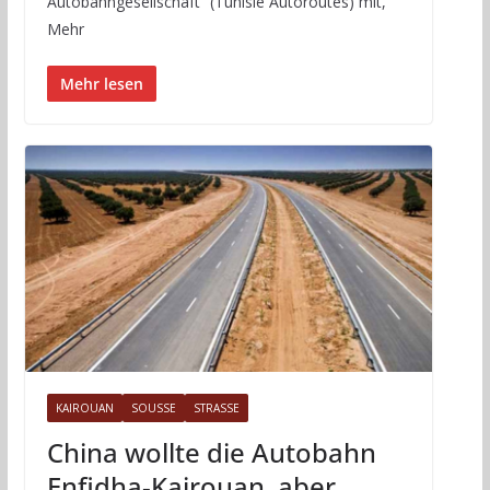
Autobahngesellschaft” (Tunisie Autoroutes) mit,
Mehr
Mehr lesen
KAIROUAN
SOUSSE
STRASSE
China wollte die Autobahn
Enfidha-Kairouan, aber