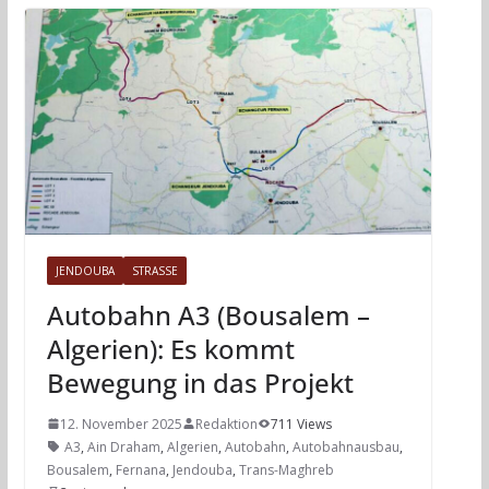
JENDOUBA
STRASSE
Autobahn A3 (Bousalem –
Algerien): Es kommt
Bewegung in das Projekt
12. November 2025
Redaktion
711 Views
A3
,
Ain Draham
,
Algerien
,
Autobahn
,
Autobahnausbau
,
Bousalem
,
Fernana
,
Jendouba
,
Trans-Maghreb