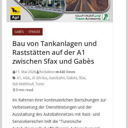
GABÉS
STRASSE
Bau von Tankanlagen und
Raststätten auf der A1
zwischen Sfax und Gabès
11. Mai 2026
Redaktion
448 Views
A1
,
AGIL
,
Al Ghriba
,
Autobahn
,
Gabés
,
Sfax
,
Sidi Makhlouf
,
Tunis
0 min read
Im Rahmen ihrer kontinuierlichen Bemühungen zur
Verbesserung der Dienstleistungen und der
Ausstattung des Autobahnnetzes mit Rast- und
Servicebereichen teilt die “Tunesische