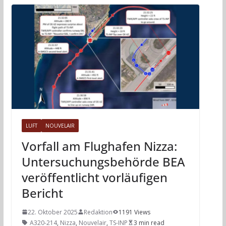
LUFT
NOUVELAIR
Vorfall am Flughafen Nizza:
Untersuchungsbehörde BEA
veröffentlicht vorläufigen
Bericht
22. Oktober 2025
Redaktion
1191 Views
A320-214
,
Nizza
,
Nouvelair
,
TS-INP
3 min read