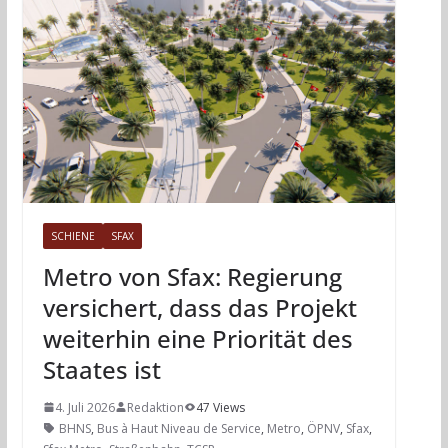
SCHIENE
SFAX
Metro von Sfax: Regierung
versichert, dass das Projekt
weiterhin eine Priorität des
Staates ist
4. Juli 2026
Redaktion
47 Views
BHNS
,
Bus à Haut Niveau de Service
,
Metro
,
ÖPNV
,
Sfax
,