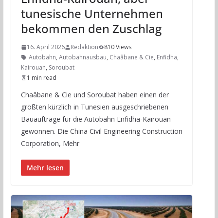
tunesische Unternehmen
bekommen den Zuschlag
16. April 2026
Redaktion
810 Views
Autobahn
,
Autobahnausbau
,
Chaâbane & Cie
,
Enfidha
,
Kairouan
,
Soroubat
1 min read
Chaâbane & Cie und Soroubat haben einen der
größten kürzlich in Tunesien ausgeschriebenen
Bauaufträge für die Autobahn Enfidha-Kairouan
gewonnen. Die China Civil Engineering Construction
Corporation, Mehr
Mehr lesen