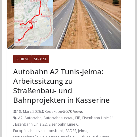
SCHIENE
STRASSE
Autobahn A2 Tunis-Jelma:
Arbeitssitzung zu
Straßenbau- und
Bahnprojekten in Kasserine
18. März 2026
Redaktion
570 Views
A2
,
Autobahn
,
Autobahnausbau
,
EIB
,
Eisenbahn Linie 11
,
Eisenbahn Linie 22
,
Eisenbahn Linie 6
,
Europäische Investitionsbank
,
FADES
,
Jelma
,