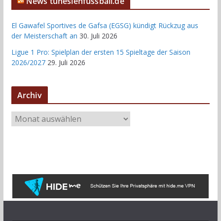
News tunesienfussball.de
El Gawafel Sportives de Gafsa (EGSG) kündigt Rückzug aus
der Meisterschaft an
30. Juli 2026
Ligue 1 Pro: Spielplan der ersten 15 Spieltage der Saison
2026/2027
29. Juli 2026
Archiv
A
r
c
h
i
v