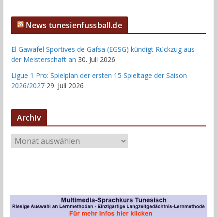
News tunesienfussball.de
El Gawafel Sportives de Gafsa (EGSG) kündigt Rückzug aus
der Meisterschaft an
30. Juli 2026
Ligue 1 Pro: Spielplan der ersten 15 Spieltage der Saison
2026/2027
29. Juli 2026
Archiv
A
r
c
h
i
v