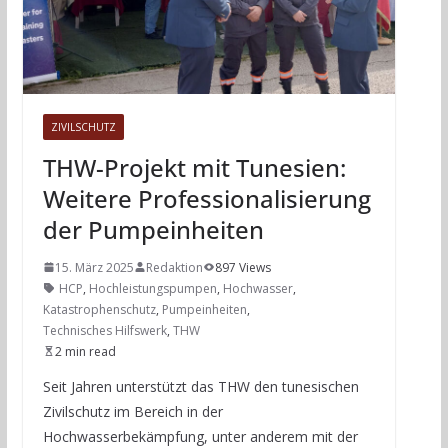
ZIVILSCHUTZ
THW-Projekt mit Tunesien:
Weitere Professionalisierung
der Pumpeinheiten
15. März 2025
Redaktion
897 Views
HCP
,
Hochleistungspumpen
,
Hochwasser
,
Katastrophenschutz
,
Pumpeinheiten
,
Technisches Hilfswerk
,
THW
2 min read
Seit Jahren unterstützt das THW den tunesischen
Zivilschutz im Bereich in der
Hochwasserbekämpfung, unter anderem mit der