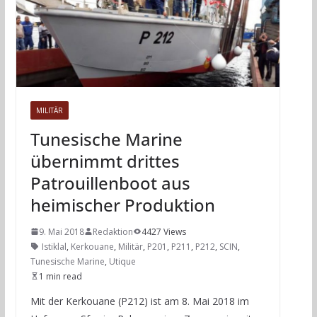
MILITÄR
Tunesische Marine
übernimmt drittes
Patrouillenboot aus
heimischer Produktion
9. Mai 2018
Redaktion
4427 Views
Istiklal
,
Kerkouane
,
Militär
,
P201
,
P211
,
P212
,
SCIN
,
Tunesische Marine
,
Utique
1 min read
Mit der Kerkouane (P212) ist am 8. Mai 2018 im