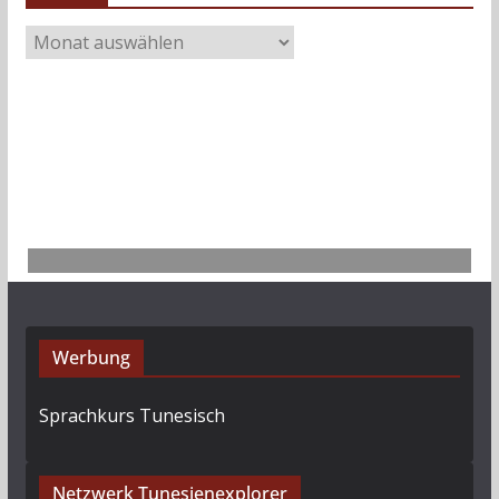
A
r
c
h
i
v
Werbung
Sprachkurs Tunesisch
Netzwerk Tunesienexplorer