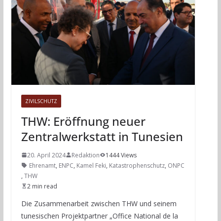
ZIVILSCHUTZ
THW: Eröffnung neuer
Zentralwerkstatt in Tunesien
20. April 2024
Redaktion
1444 Views
Ehrenamt
,
ENPC
,
Kamel Feki
,
Katastrophenschutz
,
ONPC
,
THW
2 min read
Die Zusammenarbeit zwischen THW und seinem
tunesischen Projektpartner „Office National de la