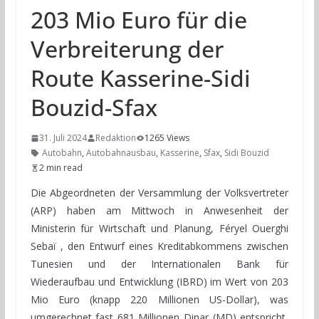
203 Mio Euro für die
Verbreiterung der
Route Kasserine-Sidi
Bouzid-Sfax
31. Juli 2024
Redaktion
1265 Views
Autobahn
,
Autobahnausbau
,
Kasserine
,
Sfax
,
Sidi Bouzid
2 min read
Die Abgeordneten der Versammlung der Volksvertreter
(ARP) haben am Mittwoch in Anwesenheit der
Ministerin für Wirtschaft und Planung, Féryel Ouerghi
Sebaï , den Entwurf eines Kreditabkommens zwischen
Tunesien und der Internationalen Bank für
Wiederaufbau und Entwicklung (IBRD) im Wert von 203
Mio Euro (knapp 220 Millionen US-Dollar), was
umgerechnet fast 681 Millionen Dinar (MD) entspricht,