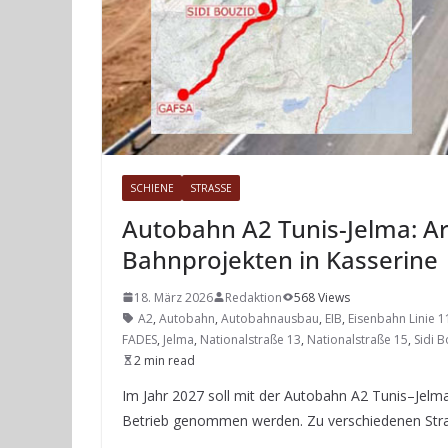
SCHIENE
STRASSE
Autobahn A2 Tunis-Jelma: Ar
Bahnprojekten in Kasserine
18. März 2026
Redaktion
568 Views
A2
,
Autobahn
,
Autobahnausbau
,
EIB
,
Eisenbahn Linie 1
FADES
,
Jelma
,
Nationalstraße 13
,
Nationalstraße 15
,
Sidi 
2 min read
Im Jahr 2027 soll mit der Autobahn A2 Tunis–Jelma
Betrieb genommen werden. Zu verschiedenen Str