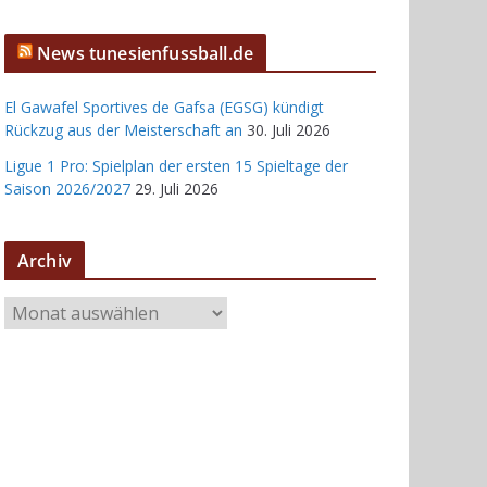
News tunesienfussball.de
El Gawafel Sportives de Gafsa (EGSG) kündigt
Rückzug aus der Meisterschaft an
30. Juli 2026
Ligue 1 Pro: Spielplan der ersten 15 Spieltage der
Saison 2026/2027
29. Juli 2026
Archiv
A
r
c
h
i
v