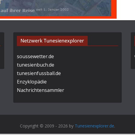
Netzwerk Tunesienexplorer
soussewetter.de
tunesienbuch.de
tunesienfussball.de
Enzyklopädie
Nachrichtensammler
Copyright © 2009 - 2026 by
Tunesienexplorer.de
.