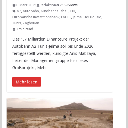
1. März 2025
Redaktion
2589 Views
A2
,
Autobahn
,
Autobahnausbau
,
EIB
,
Europäische Investitionsbank
,
FADES
,
Jelma
,
Sidi Bouzid
,
Tunis
,
Zaghouan
3 min read
Das 1,7 Milliarden Dinar teure Projekt der
Autobahn A2 Tunis-Jelma soll bis Ende 2026
fertiggestellt werden, kündigte Anis Mabzaya,
Leiter der Managementgruppe für dieses
Großprojekt, Mehr
Mehr lesen