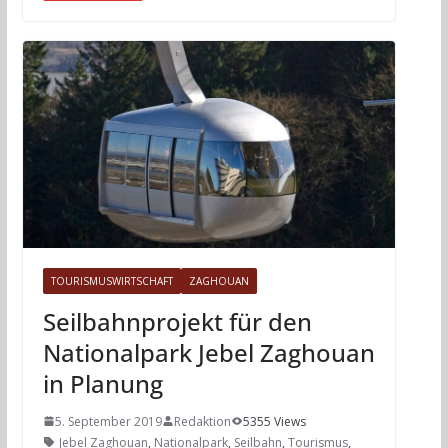
TOURISMUSWIRTSCHAFT
ZAGHOUAN
Seilbahnprojekt für den
Nationalpark Jebel Zaghouan
in Planung
5. September 2019
Redaktion
5355 Views
Jebel Zaghouan
,
Nationalpark
,
Seilbahn
,
Tourismus
,