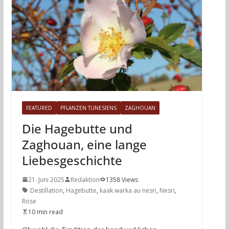
FEATURED
PFLANZEN TUNESIENS
ZAGHOUAN
Die Hagebutte und
Zaghouan, eine lange
Liebesgeschichte
21. Juni 2025
Redaktion
1358 Views
Destillation
,
Hagebutte
,
kaak warka au nesri
,
Nesri
,
Rose
10 min read