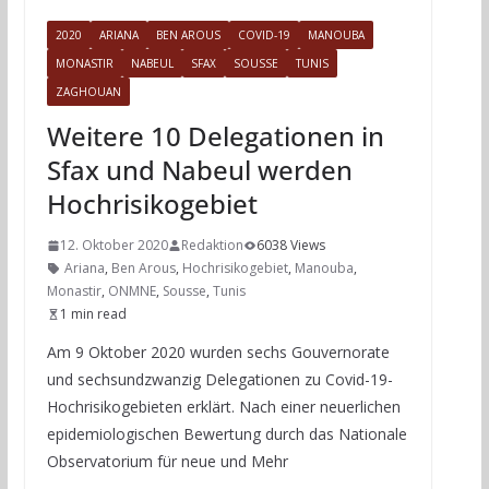
2020
ARIANA
BEN AROUS
COVID-19
MANOUBA
MONASTIR
NABEUL
SFAX
SOUSSE
TUNIS
ZAGHOUAN
Weitere 10 Delegationen in
Sfax und Nabeul werden
Hochrisikogebiet
12. Oktober 2020
Redaktion
6038 Views
Ariana
,
Ben Arous
,
Hochrisikogebiet
,
Manouba
,
Monastir
,
ONMNE
,
Sousse
,
Tunis
1 min read
Am 9 Oktober 2020 wurden sechs Gouvernorate
und sechsundzwanzig Delegationen zu Covid-19-
Hochrisikogebieten erklärt. Nach einer neuerlichen
epidemiologischen Bewertung durch das Nationale
Observatorium für neue und Mehr