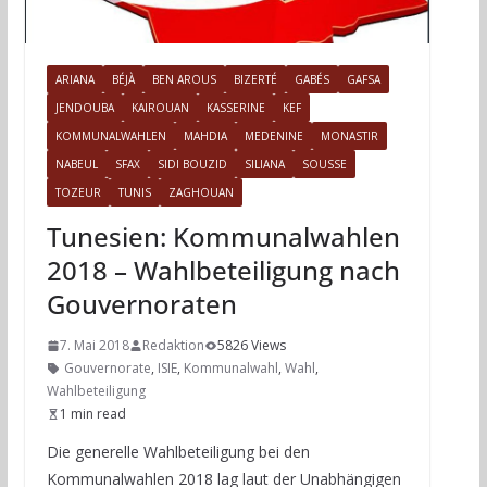
ARIANA
BÉJÀ
BEN AROUS
BIZERTÉ
GABÉS
GAFSA
JENDOUBA
KAIROUAN
KASSERINE
KEF
KOMMUNALWAHLEN
MAHDIA
MEDENINE
MONASTIR
NABEUL
SFAX
SIDI BOUZID
SILIANA
SOUSSE
TOZEUR
TUNIS
ZAGHOUAN
Tunesien: Kommunalwahlen
2018 – Wahlbeteiligung nach
Gouvernoraten
7. Mai 2018
Redaktion
5826 Views
Gouvernorate
,
ISIE
,
Kommunalwahl
,
Wahl
,
Wahlbeteiligung
1 min read
Die generelle Wahlbeteiligung bei den
Kommunalwahlen 2018 lag laut der Unabhängigen