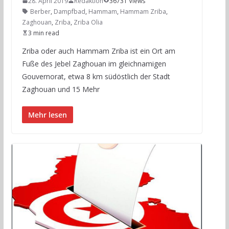
28. April 2019
Redaktion
36731 Views
Berber
,
Dampfbad
,
Hammam
,
Hammam Zriba
,
Zaghouan
,
Zriba
,
Zriba Olia
3 min read
Zriba oder auch Hammam Zriba ist ein Ort am
Fuße des Jebel Zaghouan im gleichnamigen
Gouvernorat, etwa 8 km südöstlich der Stadt
Zaghouan und 15 Mehr
Mehr lesen