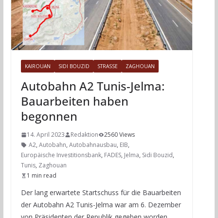
KAIROUAN
SIDI BOUZID
STRASSE
ZAGHOUAN
Autobahn A2 Tunis-Jelma:
Bauarbeiten haben
begonnen
14. April 2023
Redaktion
2560 Views
A2
,
Autobahn
,
Autobahnausbau
,
EIB
,
Europäische Investitionsbank
,
FADES
,
Jelma
,
Sidi Bouzid
,
Tunis
,
Zaghouan
1 min read
Der lang erwartete Startschuss für die Bauarbeiten
der Autobahn A2 Tunis-Jelma war am 6. Dezember
von Präsidenten der Republik gegeben worden.