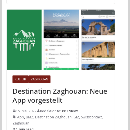
KULTUR
ZAGHOUAN
Destination Zaghouan: Neue
App vorgestellt
15. Mai 2022
Redaktion
1883 Views
App
,
BMZ
,
Destination Zaghouan
,
GIZ
,
Swisscontact
,
Zaghouan
1 min read