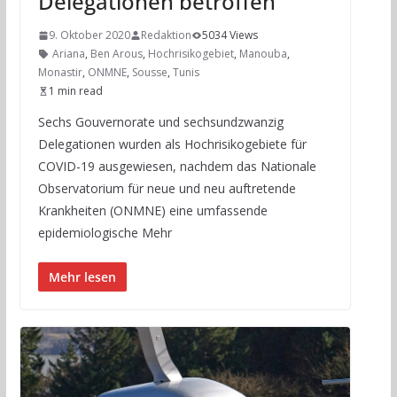
Delegationen betroffen
9. Oktober 2020
Redaktion
5034 Views
Ariana
,
Ben Arous
,
Hochrisikogebiet
,
Manouba
,
Monastir
,
ONMNE
,
Sousse
,
Tunis
1 min read
Sechs Gouvernorate und sechsundzwanzig
Delegationen wurden als Hochrisikogebiete für
COVID-19 ausgewiesen, nachdem das Nationale
Observatorium für neue und neu auftretende
Krankheiten (ONMNE) eine umfassende
epidemiologische Mehr
Mehr lesen