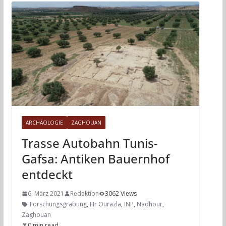
ARCHÄOLOGIE
ZAGHOUAN
Trasse Autobahn Tunis-
Gafsa: Antiken Bauernhof
entdeckt
6. März 2021
Redaktion
3062 Views
Forschungsgrabung
,
Hr Ourazla
,
INP
,
Nadhour
,
Zaghouan
0 min read