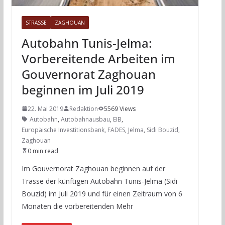
STRASSE
ZAGHOUAN
Autobahn Tunis-Jelma:
Vorbereitende Arbeiten im
Gouvernorat Zaghouan
beginnen im Juli 2019
22. Mai 2019
Redaktion
5569 Views
Autobahn
,
Autobahnausbau
,
EIB
,
Europäische Investitionsbank
,
FADES
,
Jelma
,
Sidi Bouzid
,
Zaghouan
0 min read
Im Gouvernorat Zaghouan beginnen auf der
Trasse der künftigen Autobahn Tunis-Jelma (Sidi
Bouzid) im Juli 2019 und für einen Zeitraum von 6
Monaten die vorbereitenden Mehr