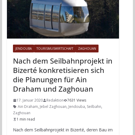
JENDOUBA
TOURISMUSWIRTSCHAFT
ZAGHOUAN
Nach dem Seilbahnprojekt in
Bizerté konkretisieren sich
die Planungen für Ain
Draham und Zaghouan
17. Januar 2020
Redaktion
7631 Views
Ain Draham
,
Jebel Zaghouan
,
Jendouba
,
Seilbahn
,
Zaghouan
1 min read
Nach dem Seilbahnprojekt in Bizerté, deren Bau im