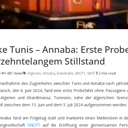
ke Tunis – Annaba: Erste Prob
rzehntelangem Stillstand
n
1481 Views
Algerien
,
Annaba
,
Eisenbahn
,
SNCFT
,
SNTF
2 min read
raufnahme des Zugverkehrs zwischen Tunis und Annaba nach jahrzeh
och, den 6. Juni 2024, fand eine erste Probefahrt ohne Passagiere
Algerien und Ghardimaoui, Tunesien, nahe der algerischen Grenze
soll zwischen dem 15. Juni und dem 5. Juli 2024 aufgenommen werden.
nnaba fand am Folgetag statt und markierte einen Meilenstein in d
hngesellschaft
SNCFT
auf die Eröffnung einer gemeinsamen Perso