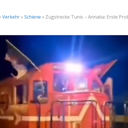
»
Verkehr
»
Schiene
»
Zugstrecke Tunis – Annaba: Erste Pro