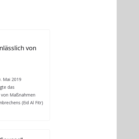
ässlich von
0. Mai 2019
igte das
he von Maßnahmen
brechens (Eid Al Fitr)