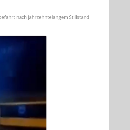
befahrt nach jahrzehntelangem Stillstand