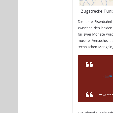
Zugstrecke Tunis
Die erste Eisenbahnl
zwischen den beiden
für zwei Monate wie
musste. Versuche, d
technischen Mängeln,
،
#ليبيا
Die aktuelle politi