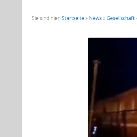
Sie sind hier:
Startseite
»
News
»
Gesellschaft