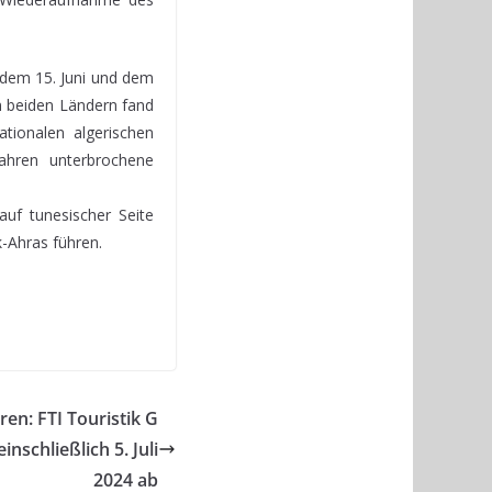
 dem 15. Juni und dem
 beiden Ländern fand
tionalen algerischen
Jahren unterbrochene
uf tunesischer Seite
-Ahras führen.
en: FTI Touristik G
inschließlich 5. Juli
2024 ab