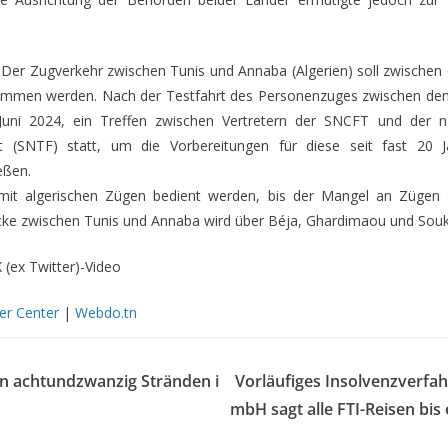
Der Zugverkehr zwischen Tunis und Annaba (Algerien) soll zwischen
nommen werden. Nach der Testfahrt des Personenzuges zwischen den
Juni 2024, ein Treffen zwischen Vertretern der SNCFT und der na
ft (SNTF) statt, um die Vorbereitungen für diese seit fast 20 
eßen.
 mit algerischen Zügen bedient werden, bis der Mangel an Zügen a
ecke zwischen Tunis und Annaba wird über Béja, Ghardimaou und Souk
X (ex Twitter)-Video
r Center
|
Webdo.tn
n achtundzwanzig Stränden i
Vorläufiges Insolvenzverfahr
mbH sagt alle FTI-Reisen bis e