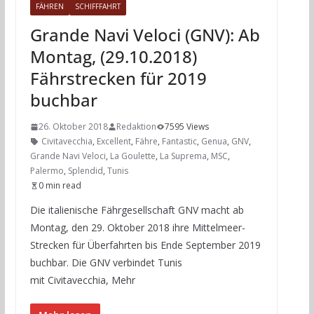
FÄHREN
SCHIFFFAHRT
Grande Navi Veloci (GNV): Ab
Montag, (29.10.2018)
Fährstrecken für 2019
buchbar
26. Oktober 2018
Redaktion
7595 Views
Civitavecchia
,
Excellent
,
Fähre
,
Fantastic
,
Genua
,
GNV
,
Grande Navi Veloci
,
La Goulette
,
La Suprema
,
MSC
,
Palermo
,
Splendid
,
Tunis
0 min read
Die italienische Fährgesellschaft GNV macht ab
Montag, den 29. Oktober 2018 ihre Mittelmeer-
Strecken für Überfahrten bis Ende September 2019
buchbar. Die GNV verbindet Tunis
mit Civitavecchia, Mehr