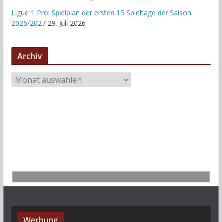
Ligue 1 Pro: Spielplan der ersten 15 Spieltage der Saison
2026/2027
29. Juli 2026
Archiv
A
r
c
h
i
v
Werbung