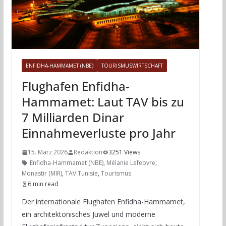
ENFIDHA-HAMMAMET (NBE)
TOURISMUSWIRTSCHAFT
Flughafen Enfidha-
Hammamet: Laut TAV bis zu
7 Milliarden Dinar
Einnahmeverluste pro Jahr
15. März 2026
Redaktion
3251 Views
Enfidha-Hammamet (NBE)
,
Mélanie Lefebvre
,
Monastir (MIR)
,
TAV Tunisie
,
Tourismus
6 min read
Der internationale Flughafen Enfidha-Hammamet,
ein architektonisches Juwel und moderne