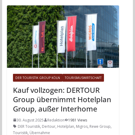
DER TOURISTIK GROUP KÖLN
TOURISMUSWIRTSCHAFT
Kauf vollzogen: DERTOUR
Group übernimmt Hotelplan
Group, außer Interhome
30. August 2025
Redaktion
1981 Views
DER Touristik
,
Dertour
,
Hotelplan
,
Migros
,
Rewe Group
,
Touristik
,
Übernahme