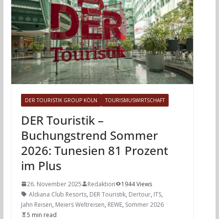
DER TOURISTIK GROUP KÖLN
TOURISMUSWIRTSCHAFT
DER Touristik –
Buchungstrend Sommer
2026: Tunesien 81 Prozent
im Plus
26. November 2025
Redaktion
1944 Views
Aldiana Club Resorts
,
DER Touristik
,
Dertour
,
ITS
,
Jahn Reisen
,
Meiers Weltreisen
,
REWE
,
Sommer 2026
5 min read