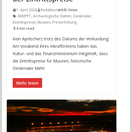
1. April 2026
Redaktion
645 Views
AMVPPC
,
Archäologische Stätten
,
Denkmäler
,
Eintrittspreise
,
Museen
,
Preiserhöhung
4 min read
Kein Aprilscherz trotz des Datums der Verkündung:
Am Vorabend ihres Inkrafttretens haben das
Kultur- und das Finanzministerium mitgeteilt, dass
die Eintrittspreise für Museen, historische
Denkmäler Mehr
Mehr lesen