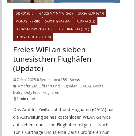
DJERBA (DJE)
GABÈS-MATMATA (GAE)
GAFSA-KSAR (GAF)
MONASTIR (MIR)
SFAX-THYNA (SFA)
TABARKA (TBJ)
TOURISMUSWIRTSCHAFT
TOZEUR-NEFTA (TOE)
TUNIS-CARTHAGE (TUN)
Freies WiFi an sieben
tunesischen Flughäfen
(Update)
7. Mai 2025
Redaktion
1591 Views
Amt für Zivilluftfahrt und Flughäfen (OACA)
,
Avolta
,
Dufry
,
Duty Free
,
Flughafen
1 min read
Das Amt für Zivilluftfahrt und Flughäfen (OACA) hat
die Ausweitung seines kostenlosen WLAN-Service
auf sieben tunesische Flughäfen mitgeteilt. Nach
Tunis-Carthage und Djerba-Zarzis profitieren nun