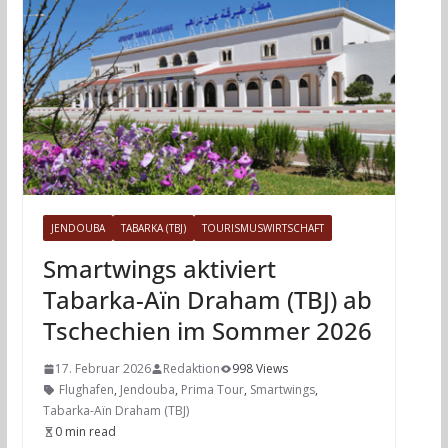
JENDOUBA
TABARKA (TBJ)
TOURISMUSWIRTSCHAFT
Smartwings aktiviert
Tabarka-Aïn Draham (TBJ) ab
Tschechien im Sommer 2026
17. Februar 2026
Redaktion
998 Views
Flughafen
,
Jendouba
,
Prima Tour
,
Smartwings
,
Tabarka-Aïn Draham (TBJ)
0 min read