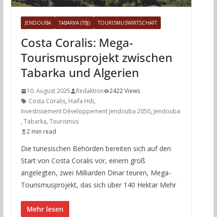
JENDOUBA
TABARKA (TBJ)
TOURISMUSWIRTSCHAFT
Costa Coralis: Mega-
Tourismusprojekt zwischen
Tabarka und Algerien
10. August 2025
Redaktion
2422 Views
Costa Coralis
,
Haifa Hdi
,
Investissement Développement Jendouba 2050
,
Jendouba
,
Tabarka
,
Tourismus
2 min read
Die tunesischen Behörden bereiten sich auf den
Start von Costa Coralis vor, einem groß
angelegten, zwei Milliarden Dinar teuren, Mega-
Tourismusprojekt, das sich über 140 Hektar Mehr
Mehr lesen