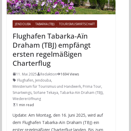
JENDOUBA
TABARKA (TBJ)
TOURISMUSWIRTSCHAFT
Flughafen Tabarka-Aïn
Draham (TBJ) empfängt
ersten regelmäßigen
Charterflug
11. Mai 2025
Redaktion
1694 Views
Flughafen
,
Jendouba
,
Ministerium für Tourismus und Handwerk
,
Prima Tour
,
Smartwings
,
Sofiane Tekaya
,
Tabarka-Aïn Draham (TBJ)
,
Wiedereröffnung
1 min read
Update: Am Montag, den 16. Juni 2025, wird auf
dem Flughafen Tabarka-Aïn Draham (TBJ) ein
erster regelmäßiger Charterflug landen. Bis zum