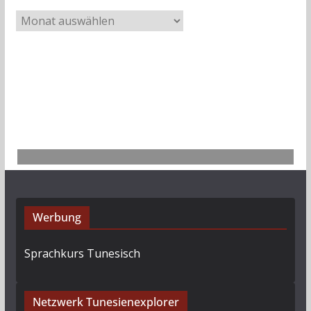
A
r
c
h
i
v
Werbung
Sprachkurs Tunesisch
Netzwerk Tunesienexplorer