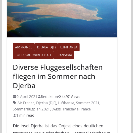
AIR FRANCE
DJERBA (DJE)
LUFTHANSA
TOURISMUSWIRTSCHAFT
TRANSAVIA
Diverse Fluggesellschaften
fliegen im Sommer nach
Djerba
9. April 2021
Redaktion
4497 Views
Air France
,
Djerba (DJE)
,
Lufthansa
,
Sommer 2021
,
Sommerflugplan 2021
,
Swiss
,
Transavia France
1 min read
Die Insel Djerba ist das Objekt eines deutlichen