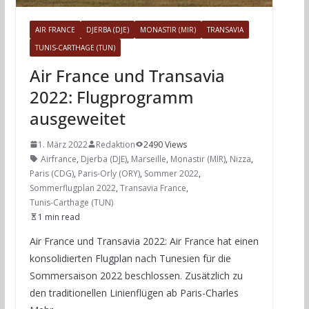
AIR FRANCE
DJERBA (DJE)
MONASTIR (MIR)
TRANSAVIA
TUNIS-CARTHAGE (TUN)
Air France und Transavia
2022: Flugprogramm
ausgeweitet
1. März 2022
Redaktion
2490 Views
Airfrance
,
Djerba (DJE)
,
Marseille
,
Monastir (MIR)
,
Nizza
,
Paris (CDG)
,
Paris-Orly (ORY)
,
Sommer 2022
,
Sommerflugplan 2022
,
Transavia France
,
Tunis-Carthage (TUN)
1 min read
Air France und Transavia 2022: Air France hat einen
konsolidierten Flugplan nach Tunesien für die
Sommersaison 2022 beschlossen. Zusätzlich zu
den traditionellen Linienflügen ab Paris-Charles