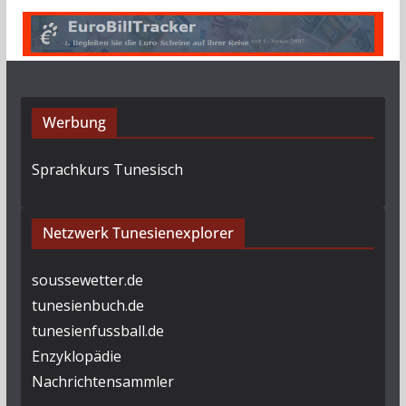
v
Werbung
Sprachkurs Tunesisch
Netzwerk Tunesienexplorer
soussewetter.de
tunesienbuch.de
tunesienfussball.de
Enzyklopädie
Nachrichtensammler