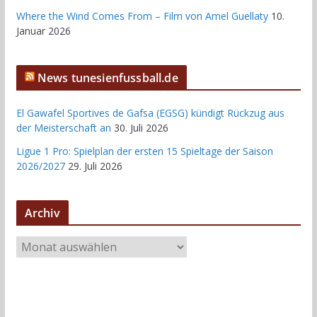
Where the Wind Comes From – Film von Amel Guellaty
10.
Januar 2026
News tunesienfussball.de
El Gawafel Sportives de Gafsa (EGSG) kündigt Rückzug aus
der Meisterschaft an
30. Juli 2026
Ligue 1 Pro: Spielplan der ersten 15 Spieltage der Saison
2026/2027
29. Juli 2026
Archiv
A
r
c
h
i