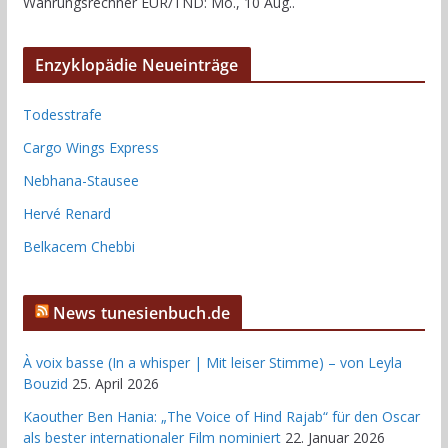
Währungsrechner
EUR/TND
: Mo., 10 Aug..
Enzyklopädie Neueinträge
Todesstrafe
Cargo Wings Express
Nebhana-Stausee
Hervé Renard
Belkacem Chebbi
News tunesienbuch.de
À voix basse (In a whisper | Mit leiser Stimme) – von Leyla
Bouzid
25. April 2026
Kaouther Ben Hania: „The Voice of Hind Rajab“ für den Oscar
als bester internationaler Film nominiert
22. Januar 2026