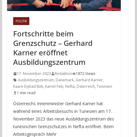
POLITIK
Fortschritte beim
Grenzschutz – Gerhard
Karner eröffnet
Ausbildungszentrum
17. November 2023
Redaktion
1872 Views
Ausbildungszentrum
,
Dänemark
,
Gerhard Karner
,
Kaare Dybad Bek
,
Kamel Feki
,
Nefta
,
Österreich
,
Tunesien
1 min read
Österreichs Innenminister Gerhard Karner hat
während eines Arbeitsbesuchs in Tunesien am 17.
November 2023 das neue Ausbildungszentrum des
tunesischen Grenzschutzes in Nefta eröffnet. Beim
Arbeitsgespräch Mehr