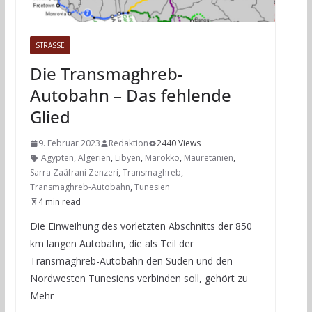
STRASSE
Die Transmaghreb-
Autobahn – Das fehlende
Glied
9. Februar 2023
Redaktion
2440 Views
Ägypten
,
Algerien
,
Libyen
,
Marokko
,
Mauretanien
,
Sarra Zaâfrani Zenzeri
,
Transmaghreb
,
Transmaghreb-Autobahn
,
Tunesien
4 min read
Die Einweihung des vorletzten Abschnitts der 850
km langen Autobahn, die als Teil der
Transmaghreb-Autobahn den Süden und den
Nordwesten Tunesiens verbinden soll, gehört zu
Mehr