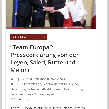
AUSSENHANDEL
POLITIK
“Team Europa”:
Presseerklärung von der
Leyen, Saied, Rutte und
Meloni
17. Juli 2023
Redaktion
1928 Views
EU
,
EU-Kommission
,
Giorgia Meloni
,
Kaïs Saïed
,
Mark Rutte
,
Partnerschaftsabkommen
,
Team Europa
,
Tunesien
,
Ursula Von der Leyen
4 min read
Team Europa ist zurück in Tunis. Ich freue mich,