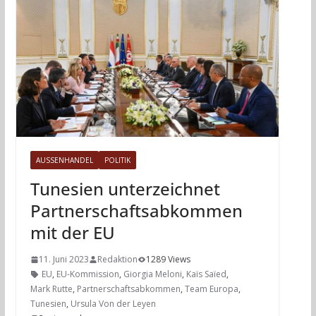
AUSSENHANDEL
POLITIK
Tunesien unterzeichnet
Partnerschaftsabkommen
mit der EU
11. Juni 2023
Redaktion
1289 Views
EU
,
EU-Kommission
,
Giorgia Meloni
,
Kaïs Saïed
,
Mark Rutte
,
Partnerschaftsabkommen
,
Team Europa
,
Tunesien
,
Ursula Von der Leyen