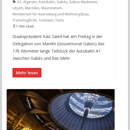
A1
,
Algerien
,
Autobahn
,
Gabés
,
Gabes-Medenine
,
Libyen
,
Marokko
,
Mauretanien
,
Ministerium für Ausrüstung und Wohnungsbau
,
Transmaghreb
,
Tunesien
,
Tunis
1 min read
Staatspräsident Kais Saied hat am Freitag in der
Delegation von Mareth (Gouvernorat Gabes) das
176 Kilometer lange Teilstück der Autobahn A1
zwischen Gabès und Ras Mehr
Mehr lesen