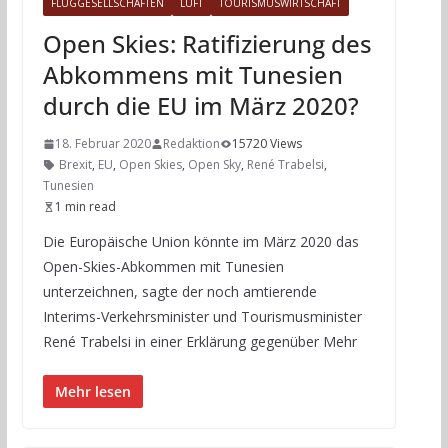
FLUGGESELLSCHAFTEN
LUFT
TOURISMUSWIRTSCHAFT
Open Skies: Ratifizierung des
Abkommens mit Tunesien
durch die EU im März 2020?
18. Februar 2020
Redaktion
15720 Views
Brexit
,
EU
,
Open Skies
,
Open Sky
,
René Trabelsi
,
Tunesien
1 min read
Die Europäische Union könnte im März 2020 das
Open-Skies-Abkommen mit Tunesien
unterzeichnen, sagte der noch amtierende
Interims-Verkehrsminister und Tourismusminister
René Trabelsi in einer Erklärung gegenüber Mehr
Mehr lesen