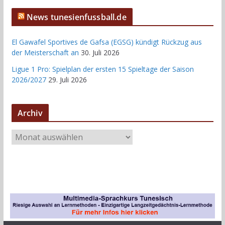
News tunesienfussball.de
El Gawafel Sportives de Gafsa (EGSG) kündigt Rückzug aus
der Meisterschaft an
30. Juli 2026
Ligue 1 Pro: Spielplan der ersten 15 Spieltage der Saison
2026/2027
29. Juli 2026
Archiv
A
r
c
h
i
v