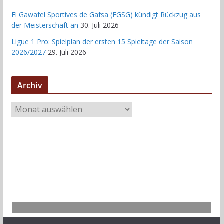
El Gawafel Sportives de Gafsa (EGSG) kündigt Rückzug aus
der Meisterschaft an
30. Juli 2026
Ligue 1 Pro: Spielplan der ersten 15 Spieltage der Saison
2026/2027
29. Juli 2026
Archiv
A
r
c
h
i
v