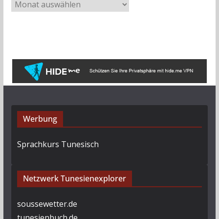
A
r
c
h
i
v
Werbung
Sprachkurs Tunesisch
Netzwerk Tunesienexplorer
soussewetter.de
tunesienbuch.de