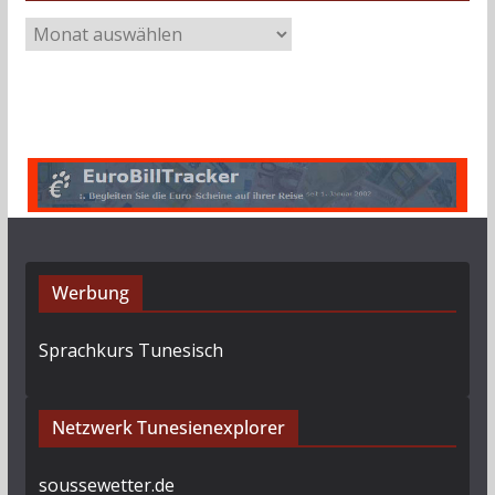
A
r
c
h
i
v
Werbung
Sprachkurs Tunesisch
Netzwerk Tunesienexplorer
soussewetter.de