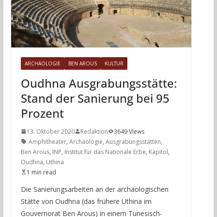
ARCHÄOLOGIE
BEN AROUS
KULTUR
Oudhna Ausgrabungsstätte:
Stand der Sanierung bei 95
Prozent
13. Oktober 2020
Redaktion
3649 Views
Amphitheater
,
Archäologie
,
Ausgrabungsstätten
,
Ben Arous
,
INP
,
Institut für das Nationale Erbe
,
Kapitol
,
Oudhna
,
Uthina
1 min read
Die Sanierungsarbeiten an der archäologischen
Stätte von Oudhna (das frühere Uthina im
Gouvernorat Ben Arous) in einem Tunesisch-