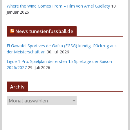
Where the Wind Comes From – Film von Amel Guellaty
10.
Januar 2026
News tunesienfussball.de
El Gawafel Sportives de Gafsa (EGSG) kündigt Rückzug aus
der Meisterschaft an
30. Juli 2026
Ligue 1 Pro: Spielplan der ersten 15 Spieltage der Saison
2026/2027
29. Juli 2026
Archiv
A
r
c
h
i