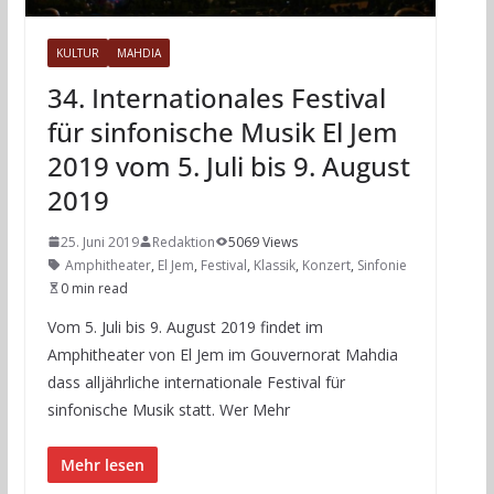
KULTUR
MAHDIA
34. Internationales Festival
für sinfonische Musik El Jem
2019 vom 5. Juli bis 9. August
2019
25. Juni 2019
Redaktion
5069 Views
Amphitheater
,
El Jem
,
Festival
,
Klassik
,
Konzert
,
Sinfonie
0 min read
Vom 5. Juli bis 9. August 2019 findet im
Amphitheater von El Jem im Gouvernorat Mahdia
dass alljährliche internationale Festival für
sinfonische Musik statt. Wer Mehr
Mehr lesen