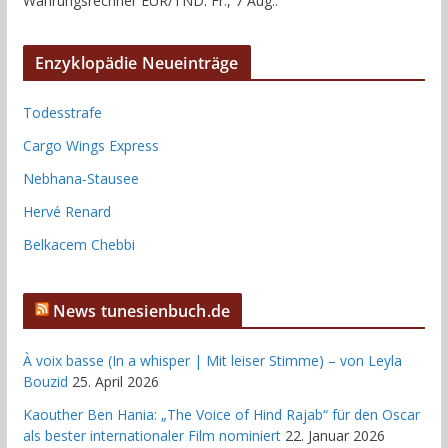
Währungsrechner
EUR/TND
: Fr., 7 Aug..
Enzyklopädie Neueinträge
Todesstrafe
Cargo Wings Express
Nebhana-Stausee
Hervé Renard
Belkacem Chebbi
News tunesienbuch.de
À voix basse (In a whisper | Mit leiser Stimme) – von Leyla
Bouzid
25. April 2026
Kaouther Ben Hania: „The Voice of Hind Rajab“ für den Oscar
als bester internationaler Film nominiert
22. Januar 2026