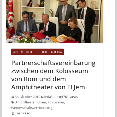
ARCHÄOLOGIE
KULTUR
MAHDIA
Partnerschaftsvereinbarung
zwischen dem Kolosseum
von Rom und dem
Amphitheater von El Jem
22. Oktober 2019
Redaktion
5701 Views
Amphitheater
,
El Jem
,
Kolosseum
,
Partnerschaftsvereinbarung
0 min read