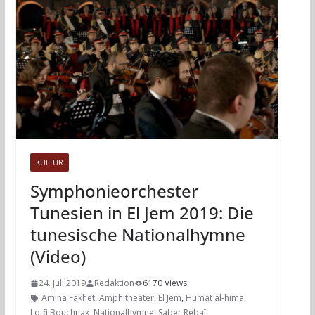
KULTUR
Symphonieorchester
Tunesien in El Jem 2019: Die
tunesische Nationalhymne
(Video)
24. Juli 2019
Redaktion
6170 Views
Amina Fakhet
,
Amphitheater
,
El Jem
,
Humat al-hima
,
Lotfi Bouchnak
,
Nationalhymne
,
Saber Rebaï
,