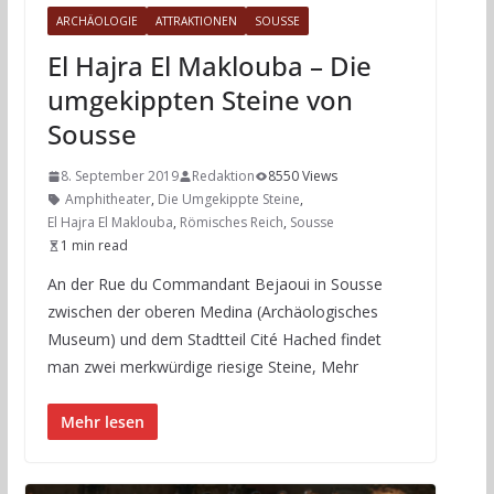
ARCHÄOLOGIE
ATTRAKTIONEN
SOUSSE
El Hajra El Maklouba – Die
umgekippten Steine von
Sousse
8. September 2019
Redaktion
8550 Views
Amphitheater
,
Die Umgekippte Steine
,
El Hajra El Maklouba
,
Römisches Reich
,
Sousse
1 min read
An der Rue du Commandant Bejaoui in Sousse
zwischen der oberen Medina (Archäologisches
Museum) und dem Stadtteil Cité Hached findet
man zwei merkwürdige riesige Steine, Mehr
Mehr lesen