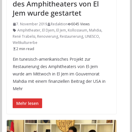
des Amphitheaters von El
Jem wurde gestartet
7. November 2019
Redaktion
6045 Views
Amphitheater
,
El Djem
,
El Jem
,
Kollosseum
,
Mahdia
,
René Trabelsi
,
Renovierung
,
Restaurierung
,
UNESCO
,
Weltkulturerbe
2 min read
Ein tunesisch-amerikanisches Projekt zur
Restaurierung des Amphitheaters von El-Jem
wurde am Mittwoch in El Jem im Gouvernorat
Mahdia mit einem finanziellen Beitrag der USA in
Mehr
Mehr lesen