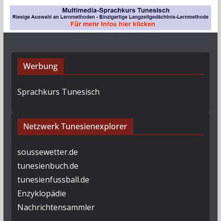
v
Werbung
Sprachkurs Tunesisch
Netzwerk Tunesienexplorer
soussewetter.de
tunesienbuch.de
tunesienfussball.de
Enzyklopädie
Nachrichtensammler