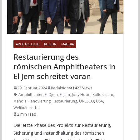
ARCHÄOLOGIE
KULTUR
MAHDIA
Restaurierung des
römischen Amphitheaters in
El Jem schreitet voran
29. Februar 2024
Redaktion
1422 Views
Amphitheater
,
El Djem
,
El Jem
,
Joey Hood
,
Kollosseum
,
Mahdia
,
Renovierung
,
Restaurierung
,
UNESCO
,
USA
,
Weltkulturerbe
2 min read
Die letzte Phase des Projekts zur Restaurierung,
Sicherung und Instandhaltung des römischen