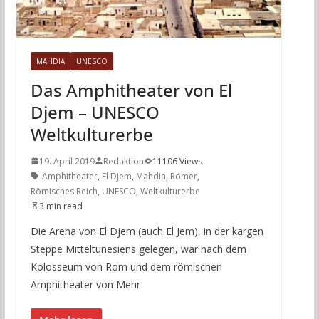
MAHDIA
UNESCO
Das Amphitheater von El
Djem – UNESCO
Weltkulturerbe
19. April 2019
Redaktion
11106 Views
Amphitheater
,
El Djem
,
Mahdia
,
Römer
,
Römisches Reich
,
UNESCO
,
Weltkulturerbe
3 min read
Die Arena von El Djem (auch El Jem), in der kargen
Steppe Mitteltunesiens gelegen, war nach dem
Kolosseum von Rom und dem römischen
Amphitheater von Mehr