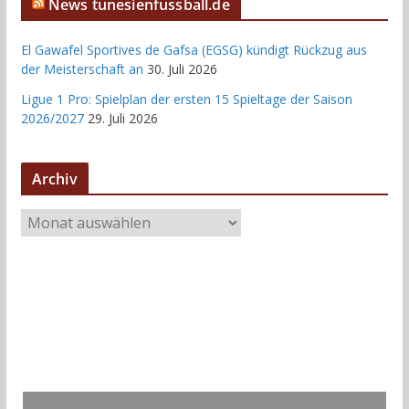
News tunesienfussball.de
El Gawafel Sportives de Gafsa (EGSG) kündigt Rückzug aus
der Meisterschaft an
30. Juli 2026
Ligue 1 Pro: Spielplan der ersten 15 Spieltage der Saison
2026/2027
29. Juli 2026
Archiv
A
r
c
h
i
v