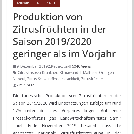
LANDWIRTSCHAFT
NABEUL
Produktion von
Zitrusfrüchten in der
Saison 2019/2020
geringer als im Vorjahr
9. Dezember 2019
Redaktion
6040 Views
Citrus tristeza-Krankheit
,
Klimawandel
,
Malteser-Orangen
,
Nabeul
,
Zitrus-Schwarzfleckenkrankheit
,
Zitrusfrüchte
2 min read
Die tunesische Produktion von Zitrusfrüchten in der
Saison 2019/2020 wird Einschätzungen zufolge um rund
17% unter der des Vorjahres liegen. Auf einer
Pressekonferenz gab Landwirtschaftsminister Samir
Taieb Ende November 2019 bekannt, dass die
geschätzte nationale Zitrusfruchterzeugung in der