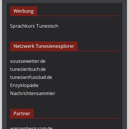
Werbung
Sprachkurs Tunesisch
Netzwerk Tunesienexplorer
soussewetter.de
tunesienbuch.de
tunesienfussball.de
Enzyklopädie
Nachrichtensammler
Partner
wassenberg.com.de