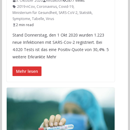
3. Oktober 2020
Redaktion
2877 Views
2019-nCov
,
Coronavirus
,
Covid-19
,
Ministerium für Gesundheit
,
SARS-CoV-2
,
Statistik
,
Symptome
,
Tabelle
,
Virus
2 min read
Stand Donnerstag, den 1 Okt 2020 wurden 1.223
neue Infektionen mit SARS-Cov-2 registriert. Bei
4.020 Tests ist das eine Positiv-Quote von 30,4%. 5
weitere Erkrankte Mehr
Mehr lesen