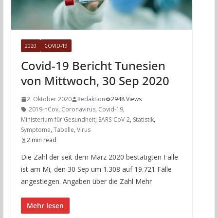
2020
COVID-19
Covid-19 Bericht Tunesien
von Mittwoch, 30 Sep 2020
2. Oktober 2020
Redaktion
2948 Views
2019-nCov
,
Coronavirus
,
Covid-19
,
Ministerium für Gesundheit
,
SARS-CoV-2
,
Statistik
,
Symptome
,
Tabelle
,
Virus
2 min read
Die Zahl der seit dem März 2020 bestätigten Fälle
ist am Mi, den 30 Sep um 1.308 auf 19.721 Fälle
angestiegen. Angaben über die Zahl Mehr
Mehr lesen