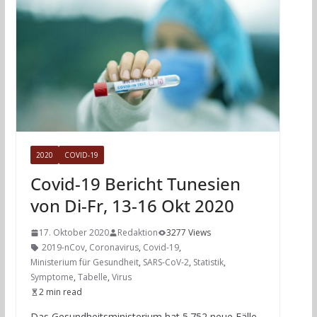
2020
COVID-19
Covid-19 Bericht Tunesien
von Di-Fr, 13-16 Okt 2020
17. Oktober 2020
Redaktion
3277 Views
2019-nCov
,
Coronavirus
,
Covid-19
,
Ministerium für Gesundheit
,
SARS-CoV-2
,
Statistik
,
Symptome
,
Tabelle
,
Virus
2 min read
Das Gesundheitsministerium hat 5.752 neue Fälle