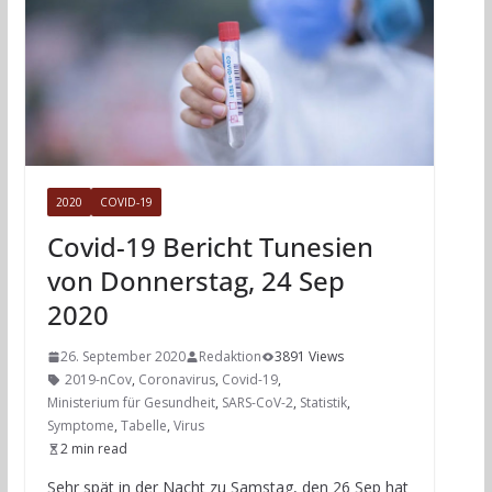
2020
COVID-19
Covid-19 Bericht Tunesien
von Donnerstag, 24 Sep
2020
26. September 2020
Redaktion
3891 Views
2019-nCov
,
Coronavirus
,
Covid-19
,
Ministerium für Gesundheit
,
SARS-CoV-2
,
Statistik
,
Symptome
,
Tabelle
,
Virus
2 min read
Sehr spät in der Nacht zu Samstag, den 26 Sep hat