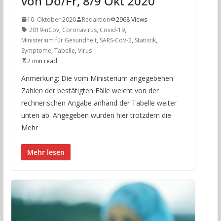
von Do/Fr, 8/9 Okt 2020
10. Oktober 2020
Redaktion
2968 Views
2019-nCov
,
Coronavirus
,
Covid-19
,
Ministerium für Gesundheit
,
SARS-CoV-2
,
Statistik
,
Symptome
,
Tabelle
,
Virus
2 min read
Anmerkung: Die vom Ministerium angegebenen
Zahlen der bestätigten Fälle weicht von der
rechnerischen Angabe anhand der Tabelle weiter
unten ab. Angegeben wurden hier trotzdem die
Mehr
Mehr lesen