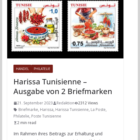
HANDEL
PHILATELIE
Harissa Tunisienne –
Ausgabe von 2 Briefmarken
21. September 2023
Redaktion
2312 Views
Briefmarke
,
Harissa
,
Harissa Tunisienne
,
La Poste
,
Philatelie
,
Poste Tunisienne
2 min read
Im Rahmen ihres Beitrags zur Erhaltung und