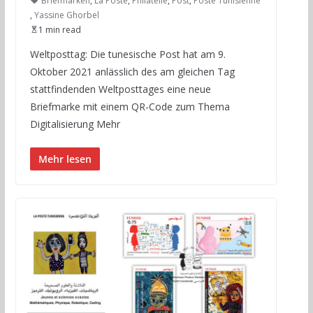
Briefmarken
,
La Poste
,
Philatelie
,
Post
,
Poste Tunisienne
,
Yassine Ghorbel
1 min read
Weltposttag: Die tunesische Post hat am 9.
Oktober 2021 anlässlich des am gleichen Tag
stattfindenden Weltposttages eine neue
Briefmarke mit einem QR-Code zum Thema
Digitalisierung Mehr
Mehr lesen