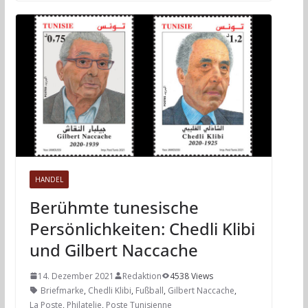
HANDEL
Berühmte tunesische
Persönlichkeiten: Chedli Klibi
und Gilbert Naccache
14. Dezember 2021
Redaktion
4538 Views
Briefmarke
,
Chedli Klibi
,
Fußball
,
Gilbert Naccache
,
La Poste
,
Philatelie
,
Poste Tunisienne