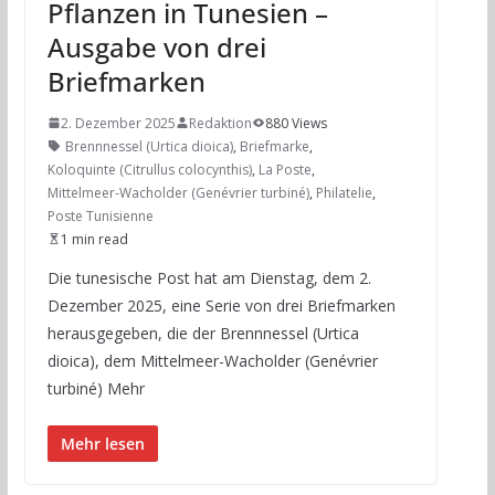
Pflanzen in Tunesien –
Ausgabe von drei
Briefmarken
2. Dezember 2025
Redaktion
880 Views
Brennnessel (Urtica dioica)
,
Briefmarke
,
Koloquinte (Citrullus colocynthis)
,
La Poste
,
Mittelmeer-Wacholder (Genévrier turbiné)
,
Philatelie
,
Poste Tunisienne
1 min read
Die tunesische Post hat am Dienstag, dem 2.
Dezember 2025, eine Serie von drei Briefmarken
herausgegeben, die der Brennnessel (Urtica
dioica), dem Mittelmeer-Wacholder (Genévrier
turbiné) Mehr
Mehr lesen