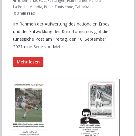
Briefmarke
,
FDC
,
Festungen
,
Hammamet
,
Kelibia
,
La Poste
,
Mahdia
,
Poste Tunisienne
,
Tabarka
0 min read
Im Rahmen der Aufwertung des nationalen Erbes
und der Entwicklung des Kulturtourismus gibt die
tunesische Post am Freitag, den 10. September
2021 eine Serie von Mehr
Mehr lesen