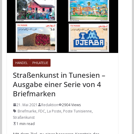
HANDEL
PHILATELIE
Straßenkunst in Tunesien –
Ausgabe einer Serie von 4
Briefmarken
21. Mai 2021
Redaktion
2904 Views
Briefmarke
,
FDC
,
La Poste
,
Poste Tunisienne
,
Straßenkunst
1 min read