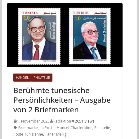
HANDEL
PHILATELIE
Berühmte tunesische
Persönlichkeiten – Ausgabe
von 2 Briefmarken
1. November 2023
Redaktion
2651 Views
Briefmarke
,
La Poste
,
Moncef Charfeddine
,
Philatelie
,
Poste Tunisienne
,
Taher Melligi