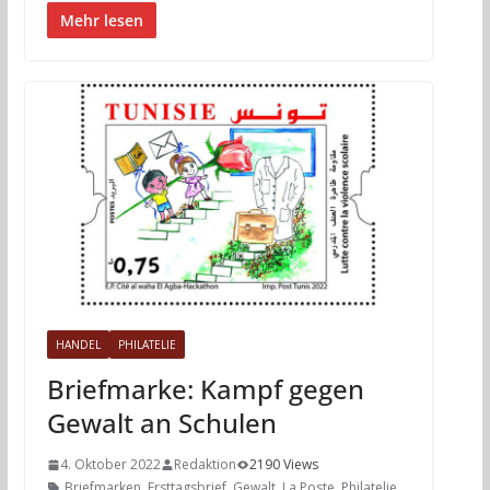
Mehr lesen
HANDEL
PHILATELIE
Briefmarke: Kampf gegen
Gewalt an Schulen
4. Oktober 2022
Redaktion
2190 Views
Briefmarken
,
Ersttagsbrief
,
Gewalt
,
La Poste
,
Philatelie
,