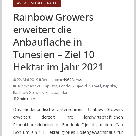
LANDWIRTSCHAFT
NABEUL
Rainbow Growers
erweitert die
Anbaufläche in
Tunesien – Ziel 10
Hektar im Jahr 2021
22. Mai 2019
Redaktion
4969 Views
Blockpaprika
,
Cap Bon
,
Fondouk Djedid
,
Nabeul
,
Paprika
,
Rainbow Growers
,
Spitzpaprika
2 min read
Das niederländische Unternehmen Rainbow Growers
erweitert derzeit ihre landwirtschaftlichen
Produktionseinheiten in Fondouk Djedid auf dem Cap
Bon um ein 1,1 Hektar großes Foliengewächshaus für