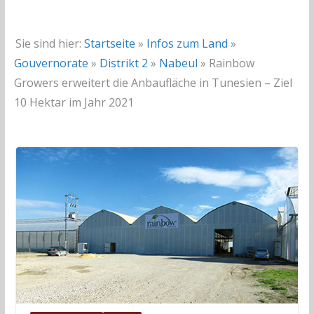
Sie sind hier:
Startseite
»
Infos zum Land
»
Gouvernorate
»
Distrikt 2
»
Nabeul
»
Rainbow
Growers erweitert die Anbaufläche in Tunesien – Ziel
10 Hektar im Jahr 2021