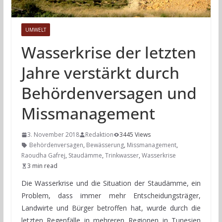
UMWELT
Wasserkrise der letzten
Jahre verstärkt durch
Behördenversagen und
Missmanagement
3. November 2018
Redaktion
3445 Views
Behördenversagen
,
Bewässerung
,
Missmanagement
,
Raoudha Gafrej
,
Staudämme
,
Trinkwasser
,
Wasserkrise
3 min read
Die Wasserkrise und die Situation der Staudämme, ein
Problem, dass immer mehr Entscheidungsträger,
Landwirte und Bürger betroffen hat, wurde durch die
letzten Regenfälle in mehreren Regionen in Tunesien