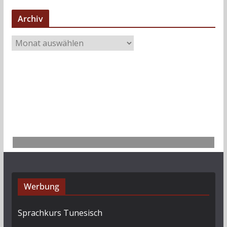
Archiv
A
r
c
h
i
v
Werbung
Sprachkurs Tunesisch