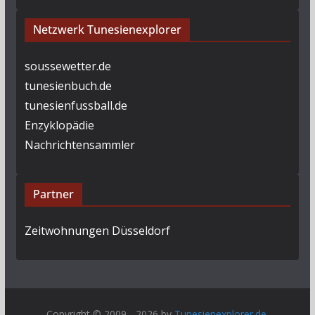
Netzwerk Tunesienexplorer
soussewetter.de
tunesienbuch.de
tunesienfussball.de
Enzyklopädie
Nachrichtensammler
Partner
Zeitwohnungen Düsseldorf
Copyright © 2009 - 2026 by
Tunesienexplorer.de
.