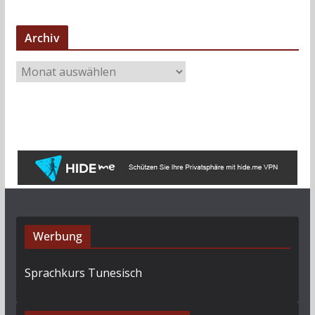
Archiv
A
r
c
h
i
v
Werbung
Sprachkurs Tunesisch