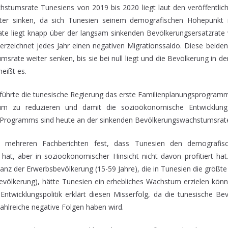
stumsrate Tunesiens von 2019 bis 2020 liegt laut den veröffentlic
ter sinken, da sich Tunesien seinem demografischen Höhepunkt 
te liegt knapp über der langsam sinkenden Bevölkerungsersatzrate
erzeichnet jedes Jahr einen negativen Migrationssaldo. Diese beide
rate weiter senken, bis sie bei null liegt und die Bevölkerung in d
eißt es.
 führte die tunesische Regierung das erste Familienplanungsprogramm 
um zu reduzieren und damit die sozioökonomische Entwicklung
 Programms sind heute an der sinkenden Bevölkerungswachstumsrate
aut mehreren Fachberichten fest, dass Tunesien den demografi
n hat, aber in sozioökonomischer Hinsicht nicht davon profitiert h
nz der Erwerbsbevölkerung (15-59 Jahre), die in Tunesien die größte 
völkerung), hätte Tunesien ein erhebliches Wachstum erzielen kön
Entwicklungspolitik erklärt diesen Misserfolg, da die tunesische Be
zahlreiche negative Folgen haben wird.