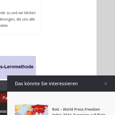
nde zu und wir blicken
derungen, die uns alle
 Mehr
Das könnte Sie interessieren
Partner
RoG – World Press Freedom
wassenberg.com.de
Index 2024: Tunesien auf Platz