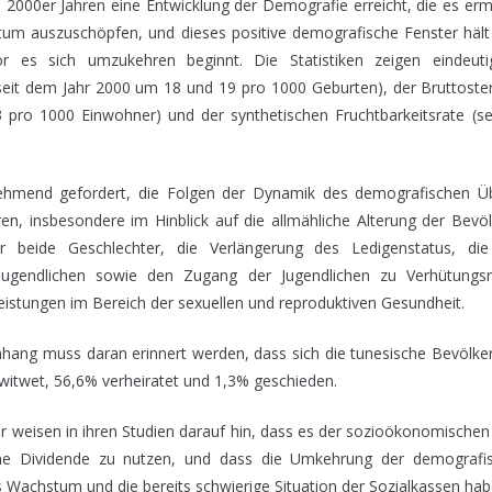
 2000er Jahren eine Entwicklung der Demografie erreicht, die es erm
tum auszuschöpfen, und dieses positive demografische Fenster hält
r es sich umzukehren beginnt. Die Statistiken zeigen eindeutig
seit dem Jahr 2000 um 18 und 19 pro 1000 Geburten), der Bruttoster
 pro 1000 Einwohner) und der synthetischen Fruchtbarkeitsrate (s
nehmend gefordert, die Folgen der Dynamik des demografischen Ü
eren, insbesondere im Hinblick auf die allmähliche Alterung der Bevö
ür beide Geschlechter, die Verlängerung des Ledigenstatus, di
 Jugendlichen sowie den Zugang der Jugendlichen zu Verhütungsmi
eistungen im Bereich der sexuellen und reproduktiven Gesundheit.
ng muss daran erinnert werden, dass sich die tunesische Bevölkerun
rwitwet, 56,6% verheiratet und 1,3% geschieden.
 weisen in ihren Studien darauf hin, dass es der sozioökonomischen 
che Dividende zu nutzen, und dass die Umkehrung der demografi
 Wachstum und die bereits schwierige Situation der Sozialkassen hab