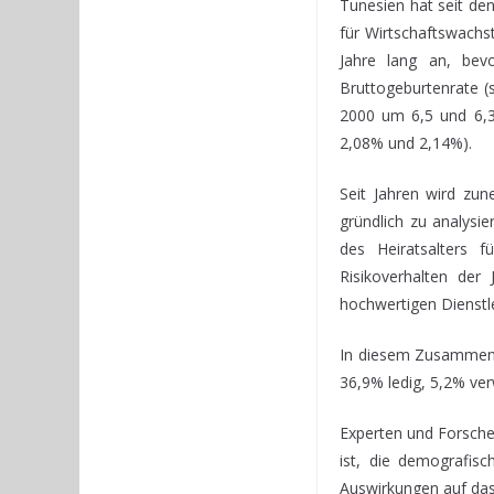
Tunesien hat seit den
für Wirtschaftswachs
Jahre lang an, bevo
Bruttogeburtenrate (
2000 um 6,5 und 6,3
2,08% und 2,14%).
Seit Jahren wird zu
gründlich zu analysi
des Heiratsalters f
Risikoverhalten der
hochwertigen Dienstl
In diesem Zusammenha
36,9% ledig, 5,2% ve
Experten und Forscher
ist, die demografis
Auswirkungen auf das