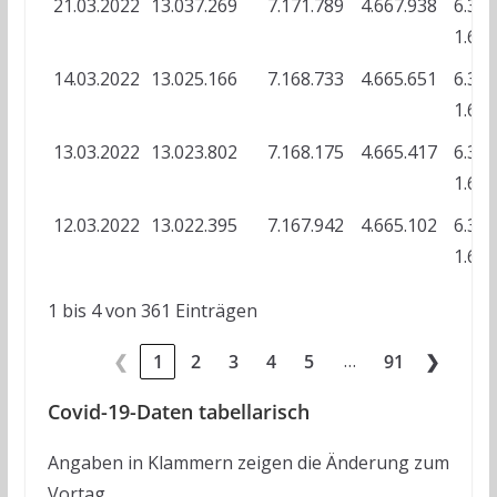
21.03.2022
13.037.269
7.171.789
4.667.938
6.345
1.677
14.03.2022
13.025.166
7.168.733
4.665.651
6.341
1.676
13.03.2022
13.023.802
7.168.175
4.665.417
6.341
1.675
12.03.2022
13.022.395
7.167.942
4.665.102
6.340
1.675
1 bis 4 von 361 Einträgen
…
❮
1
2
3
4
5
91
❯
Covid-19-Daten tabellarisch
Angaben in Klammern zeigen die Änderung zum
Vortag.