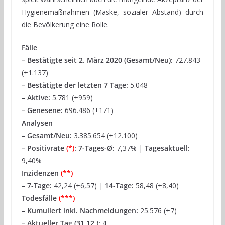
Hygienemaßnahmen (Maske, sozialer Abstand) durch
die Bevölkerung eine Rolle.
Fälle
– Bestätigte seit 2. März 2020 (Gesamt/Neu):
727.843
(+1.137)
– Bestätigte der letzten 7 Tage:
5.048
– Aktive:
5.781 (+959)
– Genesene:
696.486 (+171)
Analysen
– Gesamt/Neu:
3.385.654 (+12.100)
– Positivrate
(*)
:
7-Tages-Ø:
7,37% |
Tagesaktuell:
9,40%
Inzidenzen
(**)
–
7-Tage:
42,24 (+6,57) |
14-Tage:
58,48 (+8,40)
Todesfälle
(***)
–
Kumuliert inkl. Nachmeldungen:
25.576 (+7)
– Aktueller Tag (31.12.):
4