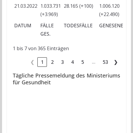
21.03.2022
1.033.731
28.165 (+100)
1.006.120
-
(+3.969)
(+22.490)
DATUM
FÄLLE
TODESFÄLLE
GENESENE
A
GES.
1 bis 7 von 365 Einträgen
…
❮
1
2
3
4
5
53
❯
Tägliche Pressemeldung des Ministeriums
für Gesundheit