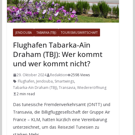
JENDOUBA
TABARKA (TBJ)
TOURISMUSWIRTSCHAFT
Flughafen Tabarka-Aïn
Draham (TBJ): Wer kommt
und wer kommt nicht?
29. Oktober 2024
Redaktion
2598 Views
Flughafen
,
Jendouba
,
Smartwings
,
Tabarka-Aïn Draham (TBJ)
,
Transavia
,
Wiedereröffnung
2 min read
Das tunesische Fremdenverkehrsamt (ONTT) und
Transavia, die Billigfluggesellschaft der Gruppe Air
France – KLM, hatten kürzlich eine Vereinbarung
unterzeichnet, um das Reiseziel Tunesien zu
stärken Mehr