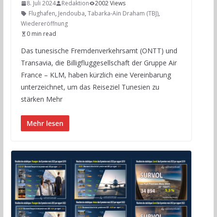
8. Juli 2024
Redaktion
2002 Views
Flughafen
,
Jendouba
,
Tabarka-Aïn Draham (TBJ)
,
Wiedereröffnung
0 min read
Das tunesische Fremdenverkehrsamt (ONTT) und
Transavia, die Billigfluggesellschaft der Gruppe Air
France – KLM, haben kürzlich eine Vereinbarung
unterzeichnet, um das Reiseziel Tunesien zu
stärken Mehr
Mehr lesen