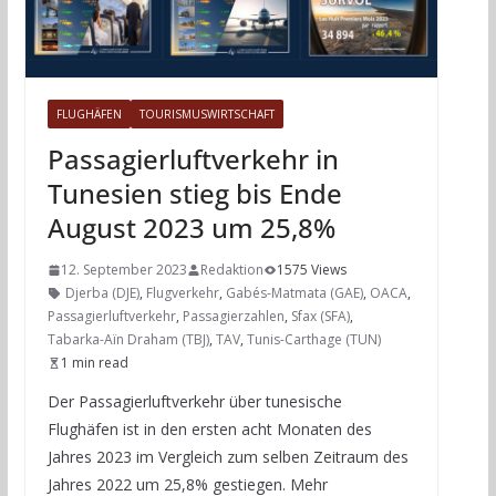
FLUGHÄFEN
TOURISMUSWIRTSCHAFT
Passagierluftverkehr in
Tunesien stieg bis Ende
August 2023 um 25,8%
12. September 2023
Redaktion
1575 Views
Djerba (DJE)
,
Flugverkehr
,
Gabés-Matmata (GAE)
,
OACA
,
Passagierluftverkehr
,
Passagierzahlen
,
Sfax (SFA)
,
Tabarka-Aïn Draham (TBJ)
,
TAV
,
Tunis-Carthage (TUN)
1 min read
Der Passagierluftverkehr über tunesische
Flughäfen ist in den ersten acht Monaten des
Jahres 2023 im Vergleich zum selben Zeitraum des
Jahres 2022 um 25,8% gestiegen. Mehr