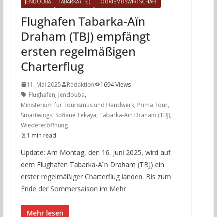
JENDOUBA
TABARKA (TBJ)
TOURISMUSWIRTSCHAFT
Flughafen Tabarka-Aïn
Draham (TBJ) empfängt
ersten regelmäßigen
Charterflug
11. Mai 2025
Redaktion
1694 Views
Flughafen
,
Jendouba
,
Ministerium für Tourismus und Handwerk
,
Prima Tour
,
Smartwings
,
Sofiane Tekaya
,
Tabarka-Aïn Draham (TBJ)
,
Wiedereröffnung
1 min read
Update: Am Montag, den 16. Juni 2025, wird auf
dem Flughafen Tabarka-Aïn Draham (TBJ) ein
erster regelmäßiger Charterflug landen. Bis zum
Ende der Sommersaison im Mehr
Mehr lesen