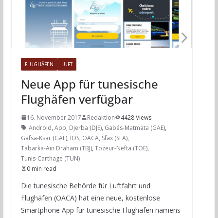
FLUGHÄFEN
LUFT
Neue App für tunesische
Flughäfen verfügbar
16. November 2017
Redaktion
4428 Views
Android
,
App
,
Djerba (DJE)
,
Gabés-Matmata (GAE)
,
Gafsa-Ksar (GAF)
,
IOS
,
OACA
,
Sfax (SFA)
,
Tabarka-Aïn Draham (TBJ)
,
Tozeur-Nefta (TOE)
,
Tunis-Carthage (TUN)
0 min read
Die tunesische Behörde für Luftfahrt und
Flughäfen (OACA) hat eine neue, kostenlose
Smartphone App für tunesische Flughäfen namens