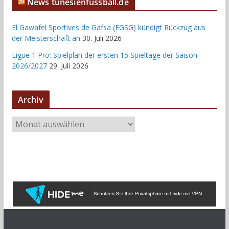
News tunesienfussball.de
El Gawafel Sportives de Gafsa (EGSG) kündigt Rückzug aus
der Meisterschaft an
30. Juli 2026
Ligue 1 Pro: Spielplan der ersten 15 Spieltage der Saison
2026/2027
29. Juli 2026
Archiv
A
r
c
h
i
v