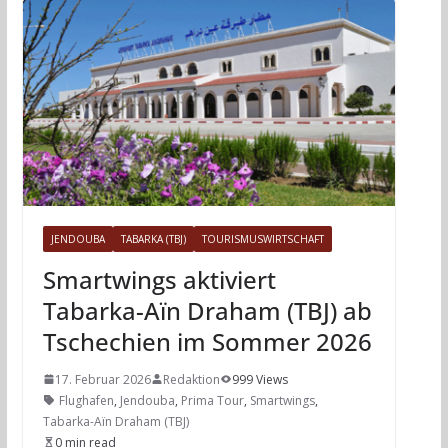
JENDOUBA
TABARKA (TBJ)
TOURISMUSWIRTSCHAFT
Smartwings aktiviert
Tabarka-Aïn Draham (TBJ) ab
Tschechien im Sommer 2026
17. Februar 2026
Redaktion
999 Views
Flughafen
,
Jendouba
,
Prima Tour
,
Smartwings
,
Tabarka-Aïn Draham (TBJ)
0 min read