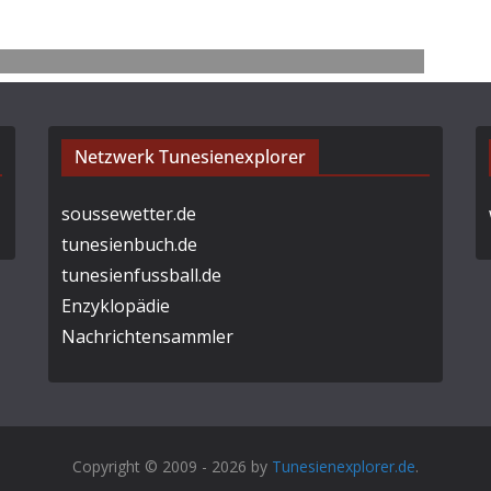
Netzwerk Tunesienexplorer
soussewetter.de
tunesienbuch.de
tunesienfussball.de
Enzyklopädie
Nachrichtensammler
Copyright © 2009 - 2026 by
Tunesienexplorer.de
.