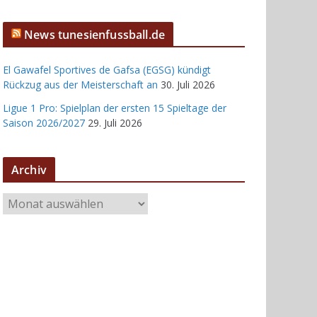
News tunesienfussball.de
El Gawafel Sportives de Gafsa (EGSG) kündigt
Rückzug aus der Meisterschaft an
30. Juli 2026
Ligue 1 Pro: Spielplan der ersten 15 Spieltage der
Saison 2026/2027
29. Juli 2026
Archiv
A
r
c
h
i
v