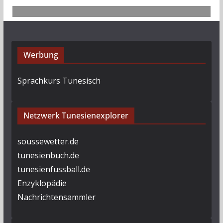
Werbung
Sprachkurs Tunesisch
Netzwerk Tunesienexplorer
soussewetter.de
tunesienbuch.de
tunesienfussball.de
Enzyklopädie
Nachrichtensammler