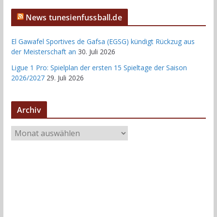
News tunesienfussball.de
El Gawafel Sportives de Gafsa (EGSG) kündigt Rückzug aus
der Meisterschaft an
30. Juli 2026
Ligue 1 Pro: Spielplan der ersten 15 Spieltage der Saison
2026/2027
29. Juli 2026
Archiv
A
r
c
h
i
v