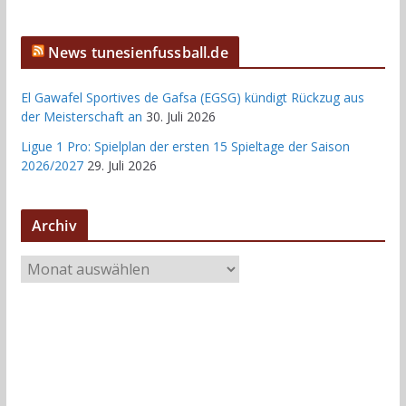
News tunesienfussball.de
El Gawafel Sportives de Gafsa (EGSG) kündigt Rückzug aus
der Meisterschaft an
30. Juli 2026
Ligue 1 Pro: Spielplan der ersten 15 Spieltage der Saison
2026/2027
29. Juli 2026
Archiv
A
r
c
h
i
v