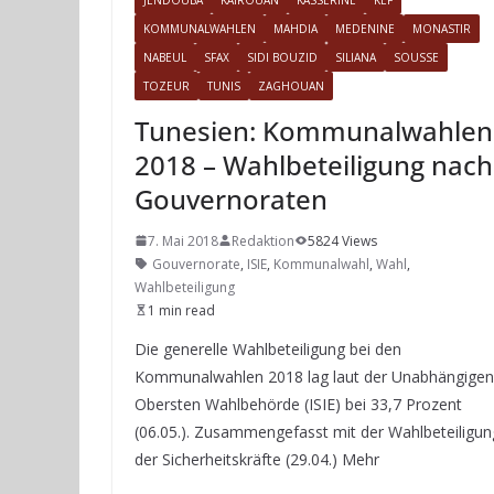
KOMMUNALWAHLEN
MAHDIA
MEDENINE
MONASTIR
NABEUL
SFAX
SIDI BOUZID
SILIANA
SOUSSE
TOZEUR
TUNIS
ZAGHOUAN
Tunesien: Kommunalwahlen
2018 – Wahlbeteiligung nach
Gouvernoraten
7. Mai 2018
Redaktion
5824 Views
Gouvernorate
,
ISIE
,
Kommunalwahl
,
Wahl
,
Wahlbeteiligung
1 min read
Die generelle Wahlbeteiligung bei den
Kommunalwahlen 2018 lag laut der Unabhängigen
Obersten Wahlbehörde (ISIE) bei 33,7 Prozent
(06.05.). Zusammengefasst mit der Wahlbeteiligun
der Sicherheitskräfte (29.04.) Mehr