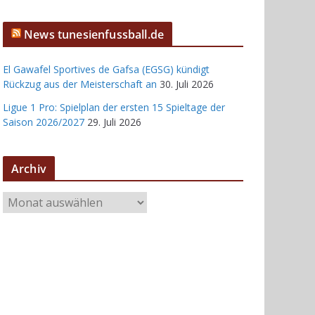
News tunesienfussball.de
El Gawafel Sportives de Gafsa (EGSG) kündigt
Rückzug aus der Meisterschaft an
30. Juli 2026
Ligue 1 Pro: Spielplan der ersten 15 Spieltage der
Saison 2026/2027
29. Juli 2026
Archiv
A
r
c
h
i
v