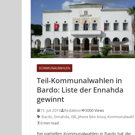
KOMMUNALWAHLEN
Teil-Kommunalwahlen in
Bardo: Liste der Ennahda
gewinnt
15. Juli 2019
Redaktion
3000 Views
Bardo
,
Ennahda
,
ISIE
,
Jihene Ben Aïssa
,
Kommunalwahl
0 min read
Bei partiellen Kommunalwahlen in Bardo hat die