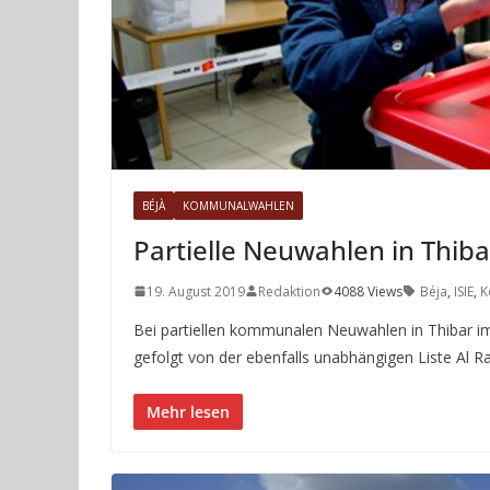
BÉJÀ
KOMMUNALWAHLEN
Partielle Neuwahlen in Thib
19. August 2019
Redaktion
4088 Views
Béja
,
ISIE
,
K
Bei partiellen kommunalen Neuwahlen in Thibar i
gefolgt von der ebenfalls unabhängigen Liste Al Rab
Mehr lesen