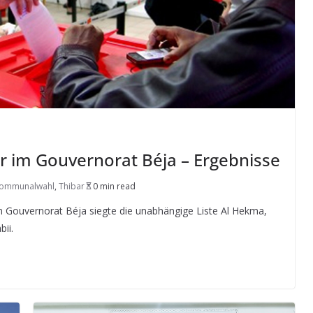
ar im Gouvernorat Béja – Ergebnisse
ommunalwahl
,
Thibar
0 min read
m Gouvernorat Béja siegte die unabhängige Liste Al Hekma,
ii.