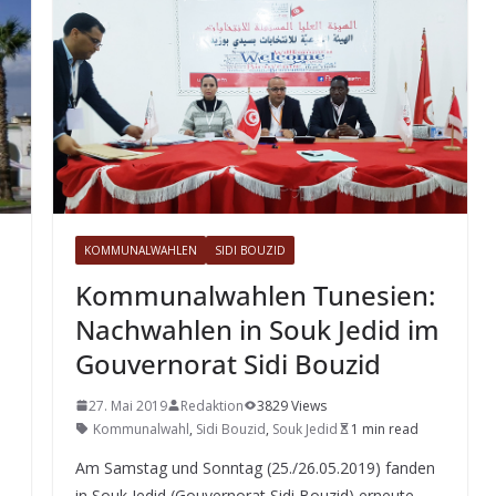
KOMMUNALWAHLEN
SIDI BOUZID
Kommunalwahlen Tunesien:
Nachwahlen in Souk Jedid im
Gouvernorat Sidi Bouzid
27. Mai 2019
Redaktion
3829 Views
Kommunalwahl
,
Sidi Bouzid
,
Souk Jedid
1 min read
Am Samstag und Sonntag (25./26.05.2019) fanden
in Souk Jedid (Gouvernorat Sidi Bouzid) erneute