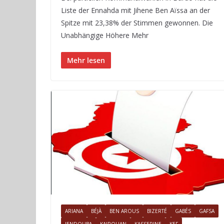
Liste der Ennahda mit Jihene Ben Aïssa an der
Spitze mit 23,38% der Stimmen gewonnen. Die
Unabhängige Höhere Mehr
Mehr lesen
ARIANA
BÉJÀ
BEN AROUS
BIZERTÉ
GABÉS
GAFSA
JENDOUBA
KAIROUAN
KASSERINE
KEF