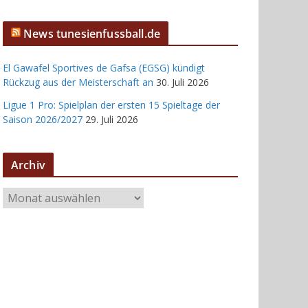
News tunesienfussball.de
El Gawafel Sportives de Gafsa (EGSG) kündigt
Rückzug aus der Meisterschaft an
30. Juli 2026
Ligue 1 Pro: Spielplan der ersten 15 Spieltage der
Saison 2026/2027
29. Juli 2026
Archiv
A
r
c
h
i
v