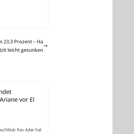
m 23,3 Prozent – Ha
izit leicht gesunken
indet
Ariane vor El
auchklub Ras Adar hat