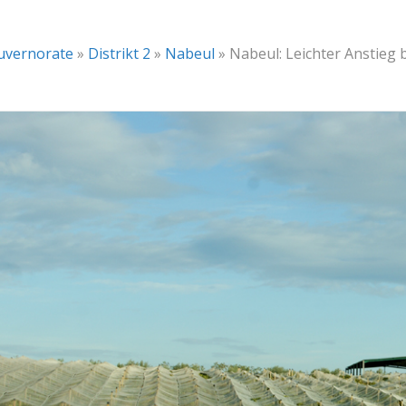
uvernorate
»
Distrikt 2
»
Nabeul
»
Nabeul: Leichter Anstieg