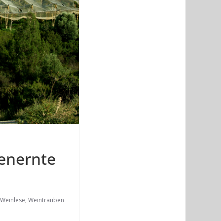
benernte
Weinlese
,
Weintrauben