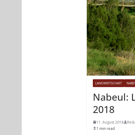
LANDWIRTSCHAFT
NABE
Nabeul: 
2018
11. August 2018
Reda
1 min read