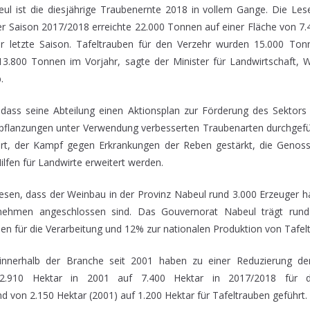
l ist die diesjährige Traubenernte 2018 in vollem Gange. Die Les
er Saison 2017/2018 erreichte 22.000 Tonnen auf einer Fläche von 7
r letzte Saison. Tafeltrauben für den Verzehr wurden 15.000 Ton
3.800 Tonnen im Vorjahr, sagte der Minister für Landwirtschaft, 
.
dass seine Abteilung einen Aktionsplan zur Förderung des Sektors
pflanzungen unter Verwendung verbesserten Traubenarten durchgefü
ert, der Kampf gegen Erkrankungen der Reben gestärkt, die Genoss
ilfen für Landwirte erweitert werden.
iesen, dass der Weinbau in der Provinz Nabeul rund 3.000 Erzeuger 
rnehmen angeschlossen sind. Das Gouvernorat Nabeul trägt run
n für die Verarbeitung und 12% zur nationalen Produktion von Tafelt
 innerhalb der Branche seit 2001 haben zu einer Reduzierung d
2.910 Hektar in 2001 auf 7.400 Hektar in 2017/2018 für d
d von 2.150 Hektar (2001) auf 1.200 Hektar für Tafeltrauben geführt.