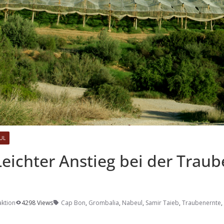
UL
Leichter Anstieg bei der Trau
ktion
4298 Views
Cap Bon
,
Grombalia
,
Nabeul
,
Samir Taieb
,
Traubenernte
,