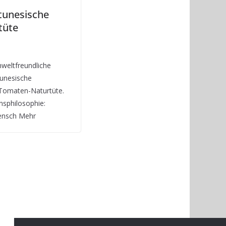
tunesische
tüte
mweltfreundliche
tunesische
Tomaten-Naturtüte.
sphilosophie:
ensch Mehr