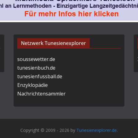
Netzwerk Tunesienexplorer
soussewetter.de
tunesienbuch.de
tunesienfussball.de
Enzyklopädie
Nachrichtensammler
Copyright © 2009 - 2026 by
Tunesienexplorer.de
.