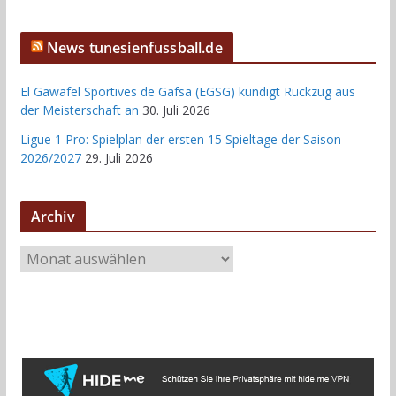
News tunesienfussball.de
El Gawafel Sportives de Gafsa (EGSG) kündigt Rückzug aus
der Meisterschaft an
30. Juli 2026
Ligue 1 Pro: Spielplan der ersten 15 Spieltage der Saison
2026/2027
29. Juli 2026
Archiv
A
r
c
h
i
v