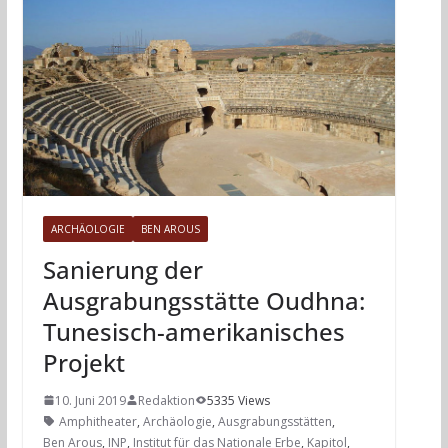
ARCHÄOLOGIE
BEN AROUS
Sanierung der
Ausgrabungsstätte Oudhna:
Tunesisch-amerikanisches
Projekt
10. Juni 2019
Redaktion
5335 Views
Amphitheater
,
Archäologie
,
Ausgrabungsstätten
,
Ben Arous
,
INP
,
Institut für das Nationale Erbe
,
Kapitol
,