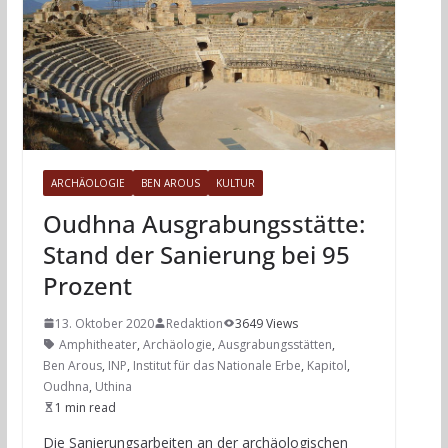
ARCHÄOLOGIE
BEN AROUS
KULTUR
Oudhna Ausgrabungsstätte:
Stand der Sanierung bei 95
Prozent
13. Oktober 2020
Redaktion
3649 Views
Amphitheater
,
Archäologie
,
Ausgrabungsstätten
,
Ben Arous
,
INP
,
Institut für das Nationale Erbe
,
Kapitol
,
Oudhna
,
Uthina
1 min read
Die Sanierungsarbeiten an der archäologischen