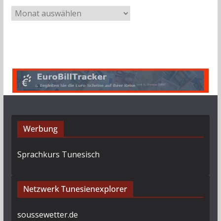
A
r
c
h
i
v
Werbung
Sprachkurs Tunesisch
Netzwerk Tunesienexplorer
soussewetter.de