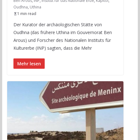
Ben Arous
,
INP
,
Institut für das Nationale Erbe
,
Kapitol
,
Oudhna
,
Uthina
1 min read
Der Kurator der archäologischen Stätte von
Oudhna (das frühere Uthina im Gouvernorat Ben
Arous) und Forscher des Nationalen Instituts für
Kulturerbe (INP) sagten, dass die Mehr
Mehr lesen