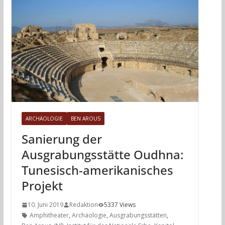
ARCHÄOLOGIE
BEN AROUS
Sanierung der
Ausgrabungsstätte Oudhna:
Tunesisch-amerikanisches
Projekt
10. Juni 2019
Redaktion
5337 Views
Amphitheater
,
Archäologie
,
Ausgrabungsstätten
,