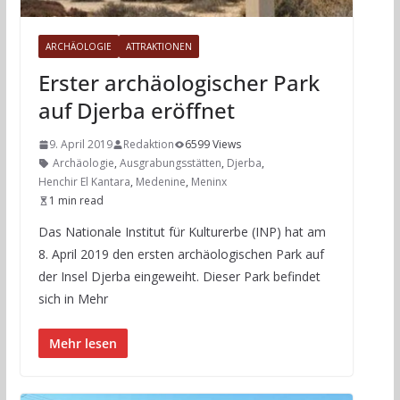
ARCHÄOLOGIE
ATTRAKTIONEN
Erster archäologischer Park
auf Djerba eröffnet
9. April 2019
Redaktion
6599 Views
Archäologie
,
Ausgrabungsstätten
,
Djerba
,
Henchir El Kantara
,
Medenine
,
Meninx
1 min read
Das Nationale Institut für Kulturerbe (INP) hat am
8. April 2019 den ersten archäologischen Park auf
der Insel Djerba eingeweiht. Dieser Park befindet
sich in Mehr
Mehr lesen