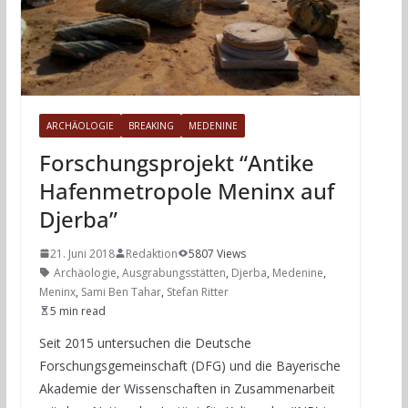
ARCHÄOLOGIE
BREAKING
MEDENINE
Forschungsprojekt “Antike
Hafenmetropole Meninx auf
Djerba”
21. Juni 2018
Redaktion
5807 Views
Archäologie
,
Ausgrabungsstätten
,
Djerba
,
Medenine
,
Meninx
,
Sami Ben Tahar
,
Stefan Ritter
5 min read
Seit 2015 untersuchen die Deutsche
Forschungsgemeinschaft (DFG) und die Bayerische
Akademie der Wissenschaften in Zusammenarbeit