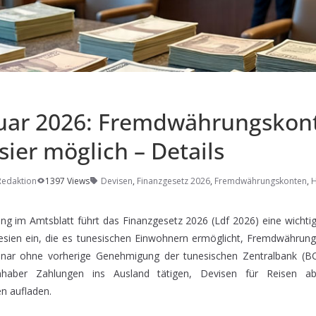
nuar 2026: Fremdwährungskont
sier möglich – Details
Redaktion
1397 Views
Devisen
,
Finanzgesetz 2026
,
Fremdwährungskonten
,
H
hung im Amtsblatt führt das Finanzgesetz 2026 (Ldf 2026) eine wich
esien ein, die es tunesischen Einwohnern ermöglicht, Fremdwährun
Dinar ohne vorherige Genehmigung der tunesischen Zentralbank (BC
nhaber Zahlungen ins Ausland tätigen, Devisen für Reisen a
 aufladen.