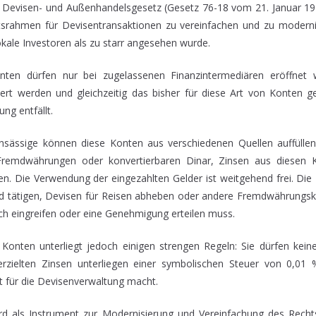
 Devisen- und Außenhandelsgesetz (Gesetz 76-18 vom 21. Januar 1976)
srahmen für Devisentransaktionen zu vereinfachen und zu modernis
kale Investoren als zu starr angesehen wurde.
nten dürfen nur bei zugelassenen Finanzintermediären eröffnet
ert werden und gleichzeitig das bisher für diese Art von Konten g
ng entfällt.
ansässige können diese Konten aus verschiedenen Quellen auffülle
remdwährungen oder konvertierbaren Dinar, Zinsen aus diesen K
. Die Verwendung der eingezahlten Gelder ist weitgehend frei. Di
d tätigen, Devisen für Reisen abheben oder andere Fremdwährungsk
ch eingreifen oder eine Genehmigung erteilen muss.
 Konten unterliegt jedoch einigen strengen Regeln: Sie dürfen kein
erzielten Zinsen unterliegen einer symbolischen Steuer von 0,01
t für die Devisenverwaltung macht.
 als Instrument zur Modernisierung und Vereinfachung des Rechts