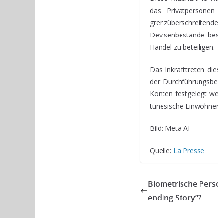
das Privatpersonen 
grenzüberschreitend
Devisenbestände bess
Handel zu beteiligen.
Das Inkrafttreten di
der Durchführungsbes
Konten festgelegt we
tunesische Einwohner 
Bild: Meta AI
Quelle:
La Presse
Biometrische Pers
ending Story”?