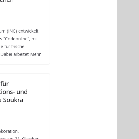
um (INC) entwickelt
 “Codeonline”, mit
e für frische
 Dabei arbeitet Mehr
für
ions- und
La Soukra
koration,
 hat am 31. Oktober