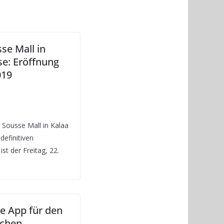
se Mall in
se: Eröffnung
019
r Sousse Mall in Kalaa
definitiven
st der Freitag, 22.
e App für den
schen