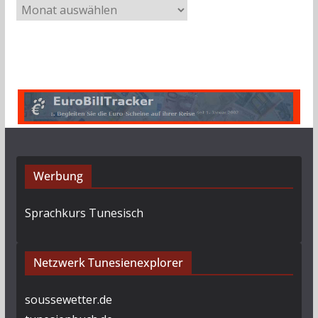
A
r
c
h
i
v
Werbung
Sprachkurs Tunesisch
Netzwerk Tunesienexplorer
soussewetter.de