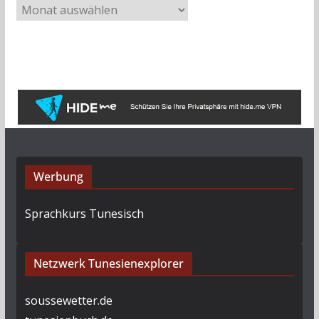
A
r
c
h
i
v
Werbung
Sprachkurs Tunesisch
Netzwerk Tunesienexplorer
soussewetter.de