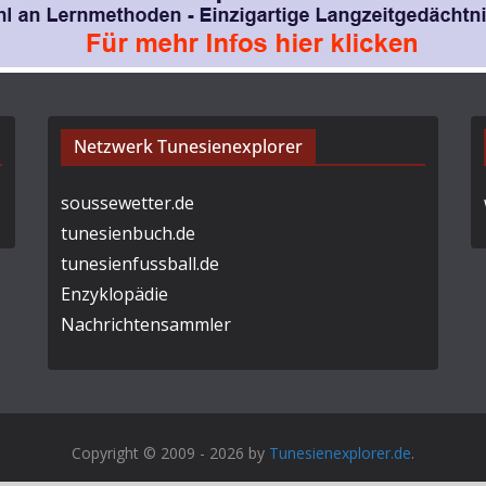
Netzwerk Tunesienexplorer
soussewetter.de
tunesienbuch.de
tunesienfussball.de
Enzyklopädie
Nachrichtensammler
Copyright © 2009 - 2026 by
Tunesienexplorer.de
.