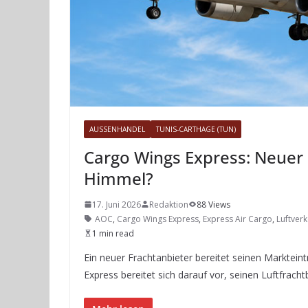
AUSSENHANDEL
TUNIS-CARTHAGE (TUN)
Cargo Wings Express: Neuer
Himmel?
17. Juni 2026
Redaktion
88 Views
AOC
,
Cargo Wings Express
,
Express Air Cargo
,
Luftver
1 min read
Ein neuer Frachtanbieter bereitet seinen Marktein
Express bereitet sich darauf vor, seinen Luftfrac