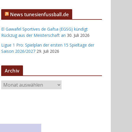
News tunesienfussball.de
El Gawafel Sportives de Gafsa (EGSG) kündigt
Rückzug aus der Meisterschaft an
30. Juli 2026
Ligue 1 Pro: Spielplan der ersten 15 Spieltage der
Saison 2026/2027
29. Juli 2026
Archiv
A
r
c
h
i
v