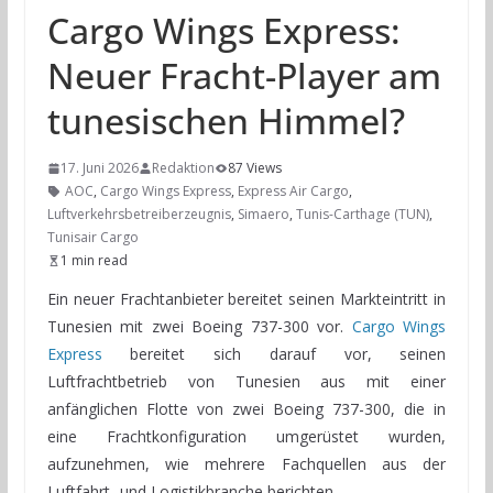
Cargo Wings Express:
Neuer Fracht-Player am
tunesischen Himmel?
17. Juni 2026
Redaktion
87 Views
AOC
,
Cargo Wings Express
,
Express Air Cargo
,
Luftverkehrsbetreiberzeugnis
,
Simaero
,
Tunis-Carthage (TUN)
,
Tunisair Cargo
1 min read
Ein neuer Frachtanbieter bereitet seinen Markteintritt in
Tunesien mit zwei Boeing 737-300 vor.
Cargo Wings
Express
bereitet sich darauf vor, seinen
Luftfrachtbetrieb von Tunesien aus mit einer
anfänglichen Flotte von zwei Boeing 737-300, die in
eine Frachtkonfiguration umgerüstet wurden,
aufzunehmen, wie mehrere Fachquellen aus der
Luftfahrt- und Logistikbranche berichten.