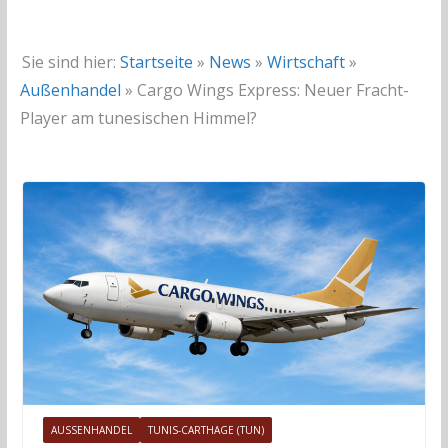
Sie sind hier:
Startseite
»
News
»
Wirtschaft
»
Außenhandel
»
Cargo Wings Express: Neuer Fracht-
Player am tunesischen Himmel?
AUSSENHANDEL
TUNIS-CARTHAGE (TUN)