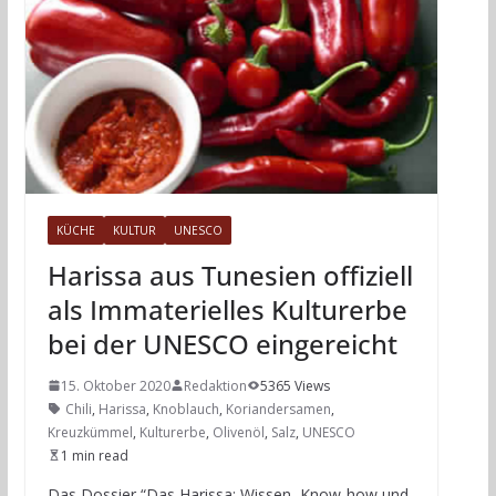
KÜCHE
KULTUR
UNESCO
Harissa aus Tunesien offiziell
als Immaterielles Kulturerbe
bei der UNESCO eingereicht
15. Oktober 2020
Redaktion
5365 Views
Chili
,
Harissa
,
Knoblauch
,
Koriandersamen
,
Kreuzkümmel
,
Kulturerbe
,
Olivenöl
,
Salz
,
UNESCO
1 min read
Das Dossier “Das Harissa: Wissen, Know-how und