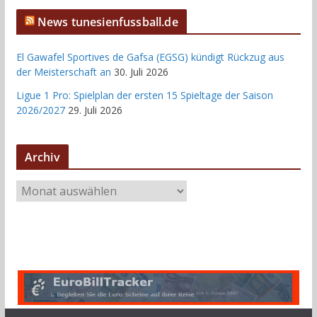
News tunesienfussball.de
El Gawafel Sportives de Gafsa (EGSG) kündigt Rückzug aus
der Meisterschaft an
30. Juli 2026
Ligue 1 Pro: Spielplan der ersten 15 Spieltage der Saison
2026/2027
29. Juli 2026
Archiv
A
r
c
h
i
v