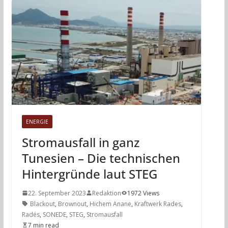
ENERGIE
Stromausfall in ganz
Tunesien – Die technischen
Hintergründe laut STEG
22. September 2023
Redaktion
1972 Views
Blackout
,
Brownout
,
Hichem Anane
,
Kraftwerk Rades
,
Radés
,
SONEDE
,
STEG
,
Stromausfall
7 min read