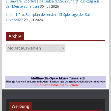
El Gawafel Sportives de Gafsa (EGSG) kündigt Rückzug aus
der Meisterschaft an
30. Juli 2026
Ligue 1 Pro: Spielplan der ersten 15 Spieltage der Saison
2026/2027
29. Juli 2026
Archiv
A
r
c
h
i
v
Werbung