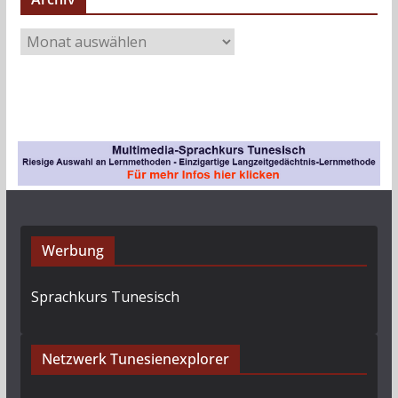
A
r
c
h
i
v
Werbung
Sprachkurs Tunesisch
Netzwerk Tunesienexplorer