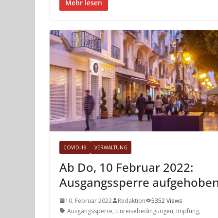
Mehr lesen
COVID-19
VERWALTUNG
Ab Do, 10 Februar 2022:
Ausgangssperre aufgehobe
10. Februar 2022
Redaktion
5352 Views
Ausgangssperre
,
Einreisebedingungen
,
Impfung
,