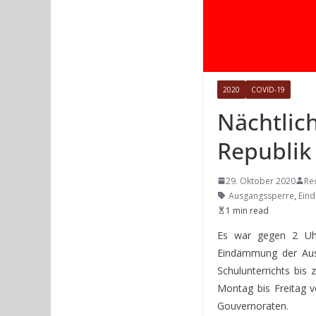
2020
COVID-19
Nächtlic
Republi
29. Oktober 2020
Re
Ausgangssperre
,
Ein
1 min read
Es war gegen 2 Uhr
Eindämmung der Ausb
Schulunterrichts bi
Montag bis Freitag v
Gouvernoraten.