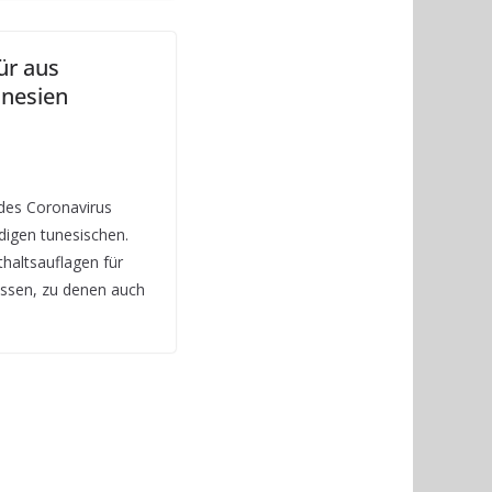
ür aus
unesien
des Coronavirus
digen tunesischen.
thaltsauflagen für
assen, zu denen auch