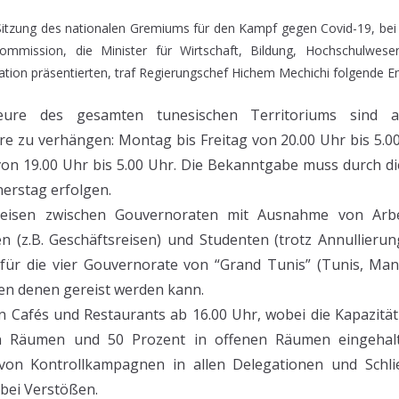
Sitzung des nationalen Gremiums für den Kampf gegen Covid-19, bei d
Kommission, die Minister für Wirtschaft, Bildung, Hochschulwese
ation präsentierten, traf Regierungschef Hichem Mechichi folgende E
ure des gesamten tunesischen Territoriums sind au
e zu verhängen: Montag bis Freitag von 20.00 Uhr bis 5.
on 19.00 Uhr bis 5.00 Uhr. Die Bekanntgabe muss durch 
erstag erfolgen.
eisen zwischen Gouvernoraten mit Ausnahme von Arbe
 (z.B. Geschäftsreisen) und Studenten (trotz Annullierung
t für die vier Gouvernorate von “Grand Tunis” (Tunis, Ma
hen denen gereist werden kann.
n Cafés und Restaurants ab 16.00 Uhr, wobei die Kapazität
n Räumen und 50 Prozent in offenen Räumen eingehal
 von Kontrollkampagnen in allen Delegationen und Schl
bei Verstößen.