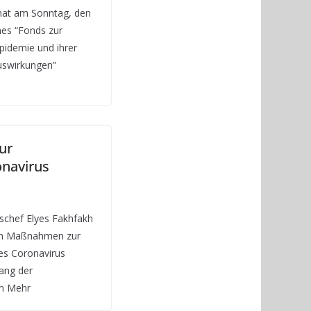
 hat am Sonntag, den
nes “Fonds zur
idemie und ihrer
Auswirkungen”
ur
navirus
chef Elyes Fakhfakh
den Maßnahmen zur
es Coronavirus
ang der
on Mehr